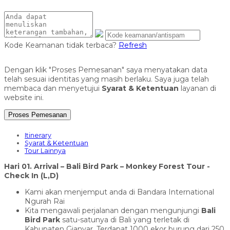
Kode Keamanan tidak terbaca?
Refresh
Dengan klik "Proses Pemesanan" saya menyatakan data
telah sesuai identitas yang masih berlaku. Saya juga telah
membaca dan menyetujui
Syarat & Ketentuan
layanan di
website ini.
Proses Pemesanan
Itinerary
Syarat & Ketentuan
Tour Lainnya
Hari 01. Arrival – Bali Bird Park – Monkey Forest Tour -
Check In (L,D)
Kami akan menjemput anda di Bandara International
Ngurah Rai
Kita mengawali perjalanan dengan mengunjungi
Bali
Bird Park
satu-satunya di Bali yang terletak di
Kabupaten Gianyar. Terdapat 1000 ekor burung dari 250