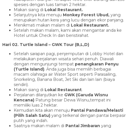
spesies dengan luas taman 2 hektar.
Makan siang di
Lokal Restaurant.
Selanjutnya kita menuju
Monkey Forest Ubud,
yang
merupakan hutan kera yang lucu dengan ekor panjang.
Menikmati makan malam di
Lokal Restaurant.
Setelah makan malam, kami akan mengantar anda ke
Hotel untuk Check In dan beristirahat.
Hari 02. Turtle Island – GWK Tour (B,L,D)
Setelah sarapan pagi, penjemputan di Lobby Hotel dan
melakukan perjalanan wisata sehari penuh. Diawali
dengan mengunjungi tempat
penangkaran Penyu
(Turtle Island)
. Anda juga bisa memilih berbagai
macam olahraga air Water Sport seperti Parasailing,
Snorkeling, Banana Boat, Jet Ski dan lain lain (biaya
sendiri).
Makan siang di
Lokal Restaurant
.
Perjalanan dilanjutkan ke
GWK (Garuda Wisnu
Kencana)
Patung besar Dewa Wisnu,tempat ini
memiliki luas 2 hektar.
Kemudian kita akan menuju
Pantai Pandawa/Melasti
(Pilih Salah Satu)
yang terkenal dengan pantai berpasir
putih yang indah.
Saatnya makan malam di
Pantai Jimbaran
yang