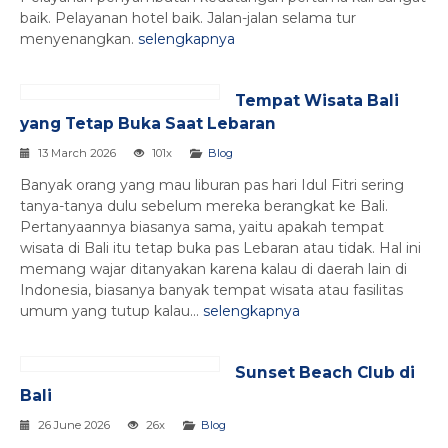
baik. Pelayanan hotel baik. Jalan-jalan selama tur
menyenangkan.
selengkapnya
Tempat Wisata Bali
yang Tetap Buka Saat Lebaran
13 March 2026
101x
Blog
Banyak orang yang mau liburan pas hari Idul Fitri sering
tanya-tanya dulu sebelum mereka berangkat ke Bali.
Pertanyaannya biasanya sama, yaitu apakah tempat
wisata di Bali itu tetap buka pas Lebaran atau tidak. Hal ini
memang wajar ditanyakan karena kalau di daerah lain di
Indonesia, biasanya banyak tempat wisata atau fasilitas
umum yang tutup kalau...
selengkapnya
Sunset Beach Club di
Bali
26 June 2026
26x
Blog