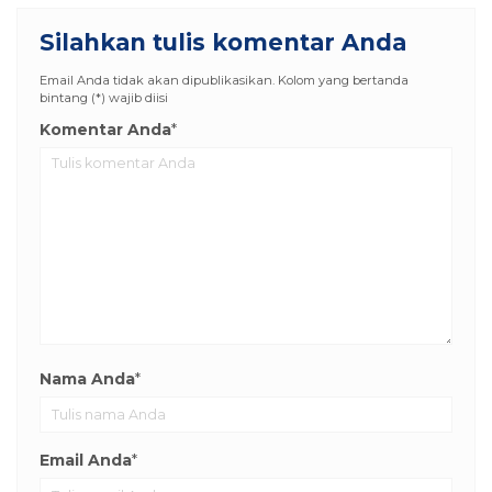
Silahkan tulis komentar Anda
Email Anda tidak akan dipublikasikan. Kolom yang bertanda
bintang (*) wajib diisi
Komentar Anda
*
Nama Anda
*
Email Anda
*