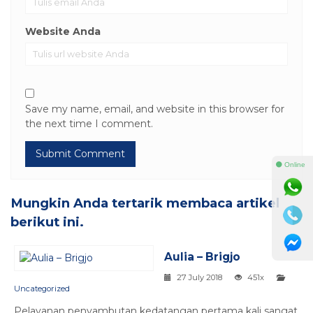
Website Anda
Save my name, email, and website in this browser for
the next time I comment.
⚫ Online
Mungkin Anda tertarik membaca artikel
berikut ini.
Aulia – Brigjo
27 July 2018
451x
Uncategorized
Pelayanan penyambutan kedatangan pertama kali sangat