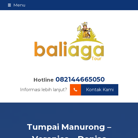
Menu
082144665050
Hotline
Informasi lebih lanjut?
Kontak Kami
Tumpai Manurong –