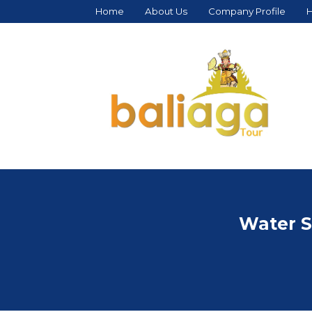
Home
About Us
Company Profile
H
Water S