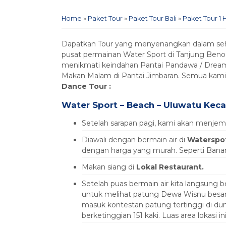
Home
»
Paket Tour
»
Paket Tour Bali
»
Paket Tour 1 H
Dapatkan Tour yang menyenangkan dalam seha
pusat permainan Water Sport di Tanjung Be
menikmati keindahan Pantai Pandawa / Dream
Makan Malam di Pantai Jimbaran. Semua kam
Dance Tour :
Water Sport – Beach – Uluwatu Keca
Setelah sarapan pagi, kami akan menjem
Diawali dengan bermain air di
Waterspo
dengan harga yang murah. Seperti Banana b
Makan siang di
Lokal Restaurant.
Setelah puas bermain air kita langsung
untuk melihat patung Dewa Wisnu besar ya
masuk kontestan patung tertinggi di dun
berketinggian 151 kaki. Luas area lokasi in