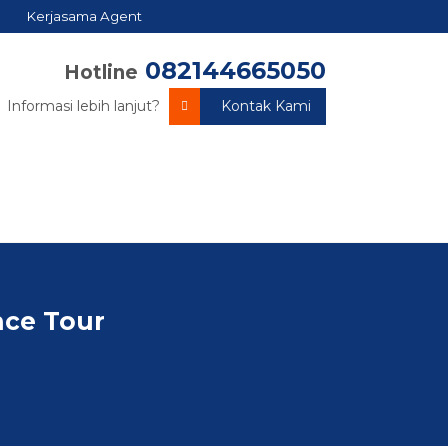
Kerjasama Agent
082144665050
Hotline
Informasi lebih lanjut?
Kontak Kami
nce Tour