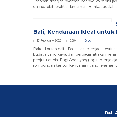
Tabanan dengan nyaman, menyewa mobil jadi pi
online, lebih praktis dan aman! Berikut adalah .
Bali, Kendaraan Ideal untu
17 February 2025
206x
Blog
Paket liburan bali – Bali selalu menjadi dest
budaya yang kaya, dan berbagai atraksi menarik
penjuru dunia. Bagi Anda yang ingin menjelaj
rombongan kantor, kendaraan yang nyaman da
Bali 