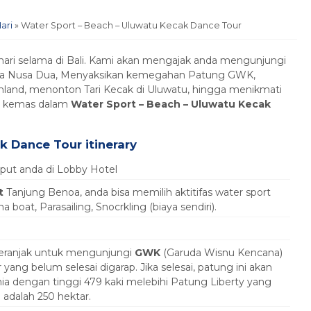
ari
»
Water Sport – Beach – Uluwatu Kecak Dance Tour
ri selama di Bali. Kami akan mengajak anda mengunjungi
noa Nusa Dua, Menyaksikan kemegahan Patung GWK,
land, menonton Tari Kecak di Uluwatu, hingga menikmati
i kemas dalam
Water Sport – Beach – Uluwatu Kecak
k Dance Tour itinerary
put anda di Lobby Hotel
t
Tanjung Benoa, anda bisa memilih aktitifas water sport
oat, Parasailing, Snocrkling (biaya sendiri).
 beranjak untuk mengunjungi
GWK
(Garuda Wisnu Kencana)
ng belum selesai digarap. Jika selesai, patung ini akan
ia dengan tinggi 479 kaki melebihi Patung Liberty yang
i adalah 250 hektar.