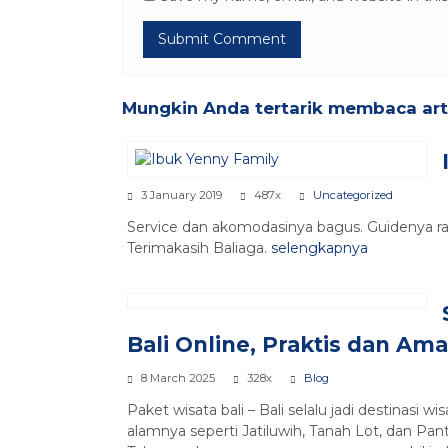
Mungkin Anda tertarik membaca artik
3 January 2019
487x
Uncategorized
Service dan akomodasinya bagus. Guidenya r
Terimakasih Baliaga.
selengkapnya
Bali Online, Praktis dan Am
8 March 2025
328x
Blog
Paket wisata bali – Bali selalu jadi destinasi
alamnya seperti Jatiluwih, Tanah Lot, dan Pa