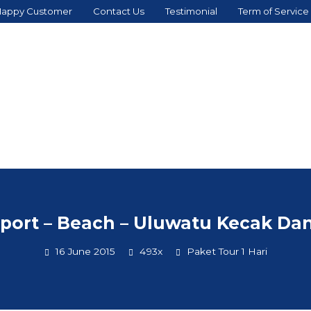
appy Customer
Contact Us
Testimonial
Term of Service
port – Beach – Uluwatu Kecak Da
16 June 2015
493x
Paket Tour 1 Hari