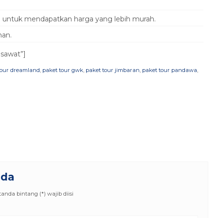
10 untuk mendapatkan harga yang lebih murah.
nan.
sawat”]
tour dreamland
,
paket tour gwk
,
paket tour jimbaran
,
paket tour pandawa
,
nda
nda bintang (*) wajib diisi