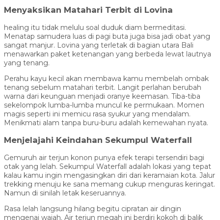
Menyaksikan Matahari Terbit di Lovina
healing itu tidak melulu soal duduk diam bermeditasi.
Menatap samudera luas di pagi buta juga bisa jadi obat yang
sangat manjur. Lovina yang terletak di bagian utara Bali
menawarkan paket ketenangan yang berbeda lewat lautnya
yang tenang.
Perahu kayu kecil akan membawa kamu membelah ombak
tenang sebelum matahari terbit. Langit perlahan berubah
warna dari keunguan menjadi oranye keemasan. Tiba-tiba
sekelompok lumba-lumba muncul ke permukaan. Momen
magis seperti ini memicu rasa syukur yang mendalam.
Menikmati alam tanpa buru-buru adalah kemewahan nyata.
Menjelajahi Keindahan Sekumpul Waterfall
Gemuruh air terjun konon punya efek terapi tersendiri bagi
otak yang lelah. Sekumpul Waterfall adalah lokasi yang tepat
kalau kamu ingin mengasingkan diri dari keramaian kota. Jalur
trekking menuju ke sana memang cukup menguras keringat.
Namun di sinilah letak keseruannya.
Rasa lelah langsung hilang begitu cipratan air dingin
mengenai wajah. Air terjun megah ini berdiri kokoh di balik