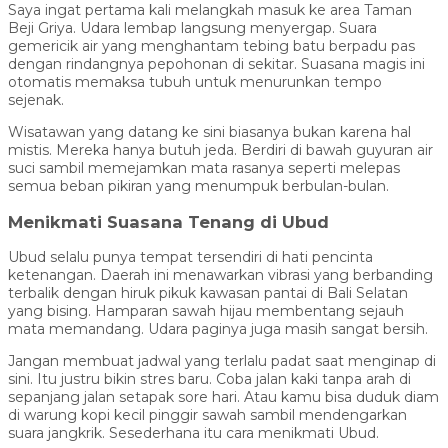
Saya ingat pertama kali melangkah masuk ke area Taman
Beji Griya. Udara lembap langsung menyergap. Suara
gemericik air yang menghantam tebing batu berpadu pas
dengan rindangnya pepohonan di sekitar. Suasana magis ini
otomatis memaksa tubuh untuk menurunkan tempo
sejenak.
Wisatawan yang datang ke sini biasanya bukan karena hal
mistis. Mereka hanya butuh jeda. Berdiri di bawah guyuran air
suci sambil memejamkan mata rasanya seperti melepas
semua beban pikiran yang menumpuk berbulan-bulan.
Menikmati Suasana Tenang di Ubud
Ubud selalu punya tempat tersendiri di hati pencinta
ketenangan. Daerah ini menawarkan vibrasi yang berbanding
terbalik dengan hiruk pikuk kawasan pantai di Bali Selatan
yang bising. Hamparan sawah hijau membentang sejauh
mata memandang. Udara paginya juga masih sangat bersih.
Jangan membuat jadwal yang terlalu padat saat menginap di
sini. Itu justru bikin stres baru. Coba jalan kaki tanpa arah di
sepanjang jalan setapak sore hari. Atau kamu bisa duduk diam
di warung kopi kecil pinggir sawah sambil mendengarkan
suara jangkrik. Sesederhana itu cara menikmati Ubud.