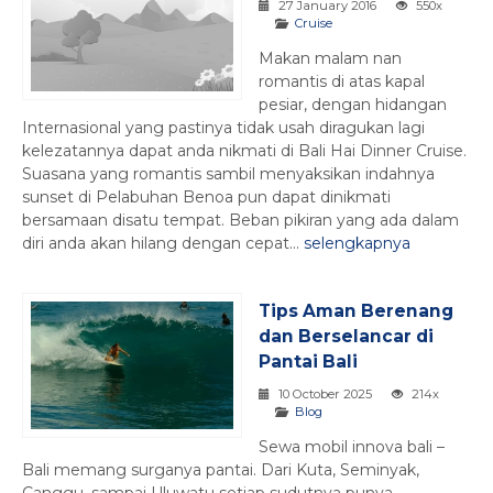
27 January 2016
550x
Cruise
Makan malam nan
romantis di atas kapal
pesiar, dengan hidangan
Internasional yang pastinya tidak usah diragukan lagi
kelezatannya dapat anda nikmati di Bali Hai Dinner Cruise.
Suasana yang romantis sambil menyaksikan indahnya
sunset di Pelabuhan Benoa pun dapat dinikmati
bersamaan disatu tempat. Beban pikiran yang ada dalam
diri anda akan hilang dengan cepat...
selengkapnya
Tips Aman Berenang
dan Berselancar di
Pantai Bali
10 October 2025
214x
Blog
Sewa mobil innova bali –
Bali memang surganya pantai. Dari Kuta, Seminyak,
Canggu, sampai Uluwatu setiap sudutnya punya