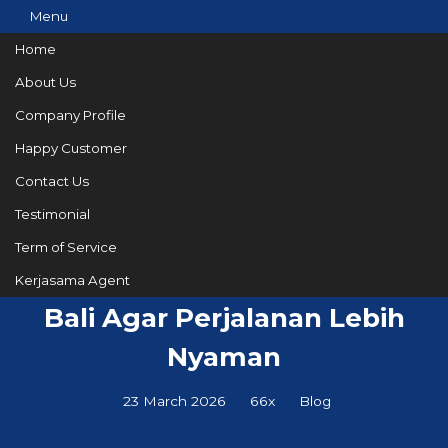
Menu
Home
About Us
Company Profile
082144665050
Hotline
Happy Customer
Informasi lebih lanjut?
Kontak Kami
Contact Us
Testimonial
Term of Service
10 Tips Liburan Lebaran di
Kerjasama Agent
Bali Agar Perjalanan Lebih
Nyaman
23 March 2026
66x
Blog