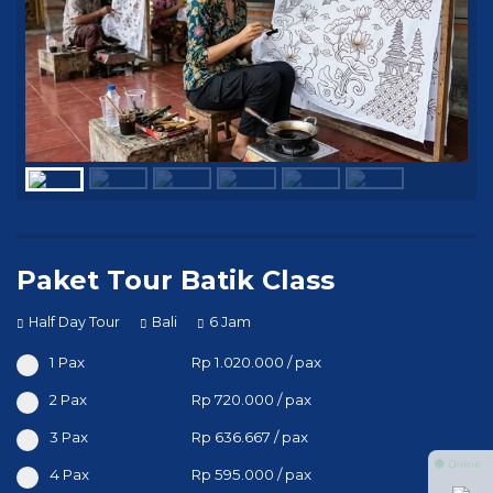
Paket Tour Batik Class
Half Day Tour
Bali
6 Jam
1 Pax
Rp 1.020.000 / pax
2 Pax
Rp 720.000 / pax
3 Pax
Rp 636.667 / pax
⚫ Online
4 Pax
Rp 595.000 / pax