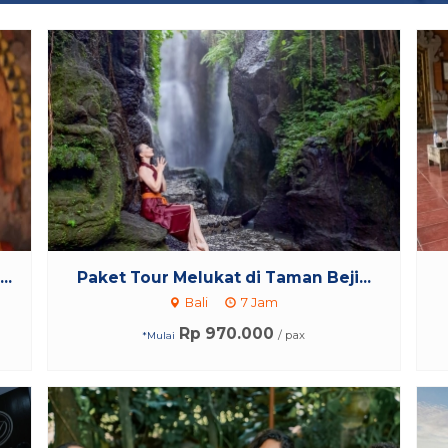
..
Paket Tour Melukat di Taman Beji...
Bali
7 Jam
Rp 970.000
/ pax
*Mulai