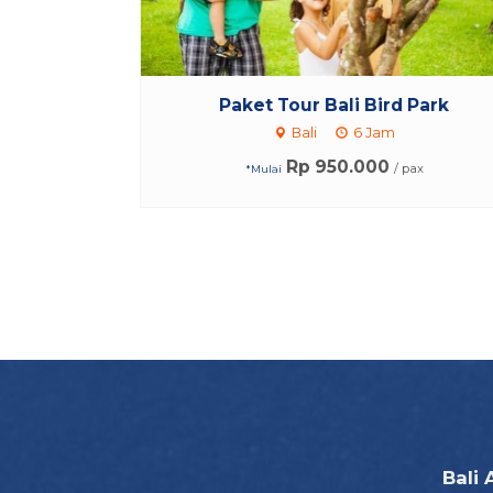
Paket Tour Bali Bird Park
Bali
6 Jam
Rp 950.000
/ pax
*Mulai
Bali 