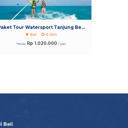
Paket Tour Watersport Tanjung Be...
Bali
6 Jam
Rp 1.020.000
/ pax
*Mulai
i Bali