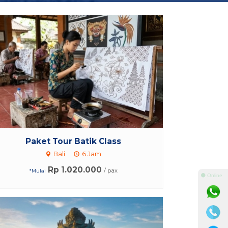
Paket Tour Batik Class
Bali
6 Jam
Rp 1.020.000
/ pax
*Mulai
⚫ Online