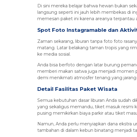
Di sini mereka belajar bahwa hewan bukan sek
langsung seperti ini jauh lebih membekas di i
memesan paket ini karena areanya terpantau 
Spot Foto Instagramable dan Aktivi
Zaman sekarang, liburan tanpa foto foto rasa
matang. Latar belakang taman tropis yang rim
ke media sosial.
Anda bisa berfoto dengan latar burung pemangs
memberi makan satwa juga menjadi momen pali
demi menikmati atmosfer tenang yang jarang d
Detail Fasilitas Paket Wisata
Semua kebutuhan dasar liburan Anda sudah dik
yang sekaligus memandu, tiket masuk resmi ke
pusing memikirkan biaya parkir atau tiket ma
Namun, Anda perlu menyiapkan dana ekstra untuk
tambahan di dalam kebun binatang menjadi t