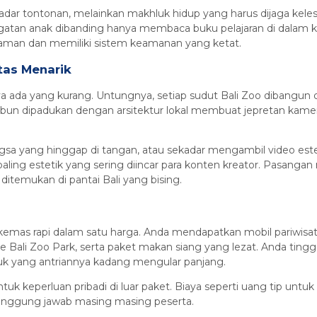
adar tontonan, melainkan makhluk hidup yang harus dijaga kele
ngatan anak dibanding hanya membaca buku pelajaran di dalam ke
aman dan memiliki sistem keamanan yang ketat.
tas Menarik
nya ada yang kurang. Untungnya, setiap sudut Bali Zoo dibangun
bun dipadukan dengan arsitektur lokal membuat jepretan kamera
a yang hinggap di tangan, atau sekadar mengambil video estetik
ng estetik yang sering diincar para konten kreator. Pasangan
itemukan di pantai Bali yang bising.
emas rapi dalam satu harga. Anda mendapatkan mobil pariwisata
 Bali Zoo Park, serta paket makan siang yang lezat. Anda tingg
suk yang antriannya kadang mengular panjang.
 keperluan pribadi di luar paket. Biaya seperti uang tip untuk s
anggung jawab masing masing peserta.