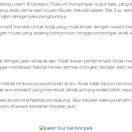
g tebing curam di Uluwatu. Pulau ini menyimpan sudut hijau yang
ang selalu ramai saat musim liburan sekolah adalah Bali Zoo, 
ungkin dengan para penghuninya.
ternatif menarik untuk Anda yang mulai bosan dengan wisata main
ngan muda yang sedang honeymoon, hingga rombongan anak seko
 dengan jalan setapak rapi. Itulah kesan pertama saat Anda meng
ngaja mendesain habitat hewan semirip mungkin dengan alam lia
elihat rimbunnya pepohonan di sini. Anda tidak hanya menonton 
esi interaktif yang membuat detak jantung sedikit lebih cep
 bicara soal fasilitas pendukung. Jalur berjalan kakinya ramah un
rlu khawatir kelelahan berjalan jauh.