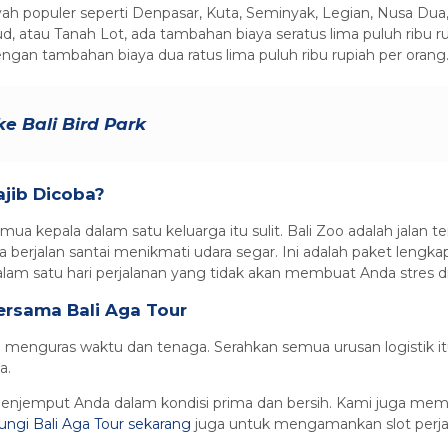
h populer seperti Denpasar, Kuta, Seminyak, Legian, Nusa Dua, 
 atau Tanah Lot, ada tambahan biaya seratus lima puluh ribu ru
engan tambahan biaya dua ratus lima puluh ribu rupiah per orang
ke Bali Bird Park
jib Dicoba?
ua kepala dalam satu keluarga itu sulit. Bali Zoo adalah jalan
a berjalan santai menikmati udara segar. Ini adalah paket len
alam satu hari perjalanan yang tidak akan membuat Anda stres di 
ersama Bali Aga Tour
li menguras waktu dan tenaga. Serahkan semua urusan logistik it
a.
jemput Anda dalam kondisi prima dan bersih. Kami juga memas
ungi Bali Aga Tour sekarang
juga untuk mengamankan slot perjal