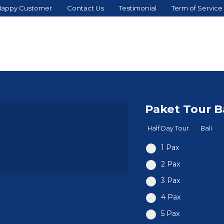
appy Customer
Contact Us
Testimonial
Term of Service
Paket Tour B
Half Day Tour
Bali
1 Pax
2 Pax
3 Pax
4 Pax
5 Pax