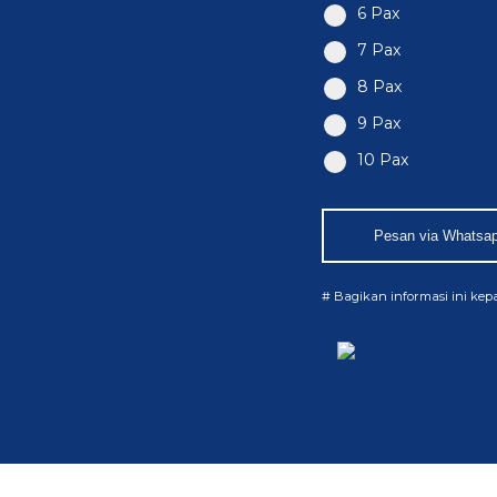
6 Pax
7 Pax
8 Pax
9 Pax
10 Pax
Pesan via Whatsa
# Bagikan informasi ini ke