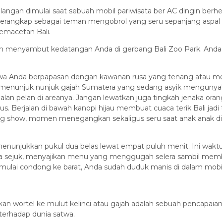
langan dimulai saat sebuah mobil pariwisata ber AC dingin berhen
rangkap sebagai teman mengobrol yang seru sepanjang aspal Gia
kemacetan Bali.
ah menyambut kedatangan Anda di gerbang Bali Zoo Park. Anda
Anda berpapasan dengan kawanan rusa yang tenang atau melih
 menunjuk nunjuk gajah Sumatera yang sedang asyik mengunyah
lan pelan di areanya. Jangan lewatkan juga tingkah jenaka or
us. Berjalan di bawah kanopi hijau membuat cuaca terik Bali jadi
ng show, momen menegangkan sekaligus seru saat anak anak d
 menunjukkan pukul dua belas lewat empat puluh menit. Ini wakt
ya sejuk, menyajikan menu yang menggugah selera sambil memb
ri mulai condong ke barat, Anda sudah duduk manis di dalam mobi
kan wortel ke mulut kelinci atau gajah adalah sebuah pencapaia
terhadap dunia satwa.