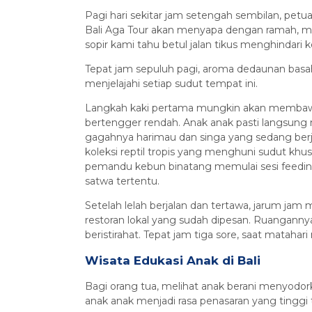
Pagi hari sekitar jam setengah sembilan, petua
Bali Aga Tour akan menyapa dengan ramah, me
sopir kami tahu betul jalan tikus menghindari 
Tepat jam sepuluh pagi, aroma dedaunan bas
menjelajahi setiap sudut tempat ini.
Langkah kaki pertama mungkin akan membawa 
bertengger rendah. Anak anak pasti langsung
gagahnya harimau dan singa yang sedang berja
koleksi reptil tropis yang menghuni sudut khus
pemandu kebun binatang memulai sesi feedi
satwa tertentu.
Setelah lelah berjalan dan tertawa, jarum jam
restoran lokal yang sudah dipesan. Ruangann
beristirahat. Tepat jam tiga sore, saat mataha
Wisata Edukasi Anak di Bali
Bagi orang tua, melihat anak berani menyodor
anak anak menjadi rasa penasaran yang tinggi 