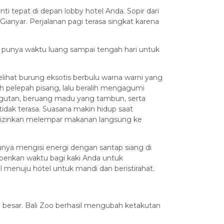
ti tepat di depan lobby hotel Anda. Sopir dari
nyar. Perjalanan pagi terasa singkat karena
 punya waktu luang sampai tengah hari untuk
at burung eksotis berbulu warna warni yang
 pelepah pisang, lalu beralih mengagumi
angutan, beruang madu yang tambun, serta
 tidak terasa. Suasana makin hidup saat
iizinkan melempar makanan langsung ke
unya mengisi energi dengan santap siang di
erikan waktu bagi kaki Anda untuk
l menuju hotel untuk mandi dan beristirahat.
n besar. Bali Zoo berhasil mengubah ketakutan