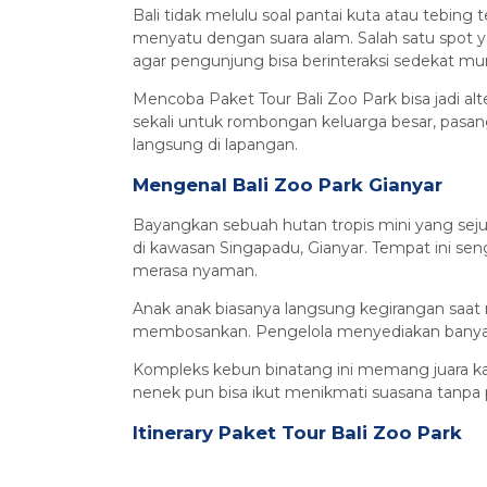
Bali tidak melulu soal pantai kuta atau tebin
menyatu dengan suara alam. Salah satu spot y
agar pengunjung bisa berinteraksi sedekat m
Mencoba Paket Tour Bali Zoo Park bisa jadi al
sekali untuk rombongan keluarga besar, pasa
langsung di lapangan.
Mengenal Bali Zoo Park Gianyar
Bayangkan sebuah hutan tropis mini yang sejuk
di kawasan Singapadu, Gianyar. Tempat ini se
merasa nyaman.
Anak anak biasanya langsung kegirangan saat m
membosankan. Pengelola menyediakan banyak s
Kompleks kebun binatang ini memang juara kalau
nenek pun bisa ikut menikmati suasana tanpa pe
Itinerary Paket Tour Bali Zoo Park