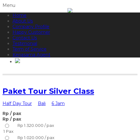
Menu
Home
082144665050
Hotline
About Us
Informasi lebih lanjut?
Kontak Kami
Company Profile
Happy Customer
Contact Us
Testimonial
Term of Service
Kerjasama Agent
Paket Tour Silver Class
Half Day Tour
Bali
6 Jam
Rp
/ pax
Rp
/ pax
Rp 1.320.000 / pax
1 Pax
Rp 1.020.000 / pax