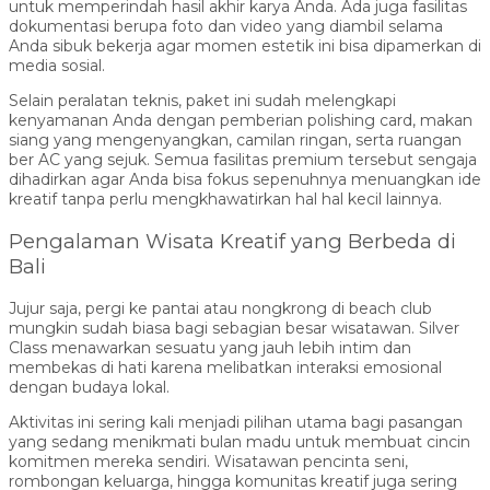
untuk memperindah hasil akhir karya Anda. Ada juga fasilitas
dokumentasi berupa foto dan video yang diambil selama
Anda sibuk bekerja agar momen estetik ini bisa dipamerkan di
media sosial.
Selain peralatan teknis, paket ini sudah melengkapi
kenyamanan Anda dengan pemberian polishing card, makan
siang yang mengenyangkan, camilan ringan, serta ruangan
ber AC yang sejuk. Semua fasilitas premium tersebut sengaja
dihadirkan agar Anda bisa fokus sepenuhnya menuangkan ide
kreatif tanpa perlu mengkhawatirkan hal hal kecil lainnya.
Pengalaman Wisata Kreatif yang Berbeda di
Bali
Jujur saja, pergi ke pantai atau nongkrong di beach club
mungkin sudah biasa bagi sebagian besar wisatawan. Silver
Class menawarkan sesuatu yang jauh lebih intim dan
membekas di hati karena melibatkan interaksi emosional
dengan budaya lokal.
Aktivitas ini sering kali menjadi pilihan utama bagi pasangan
yang sedang menikmati bulan madu untuk membuat cincin
komitmen mereka sendiri. Wisatawan pencinta seni,
rombongan keluarga, hingga komunitas kreatif juga sering