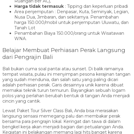
Ruangan ber AC),
Harga tidak termasuk
: Tipping dan keperluan pribadi
Area penjemputan : Denpasar, Kuta, Seminyak, Legian,
Nusa Dua, Jimbaran, dan sekitarnya. Penambahan
harga 150.000/mobil untuk penjemputan Uluwatu, dan
Tanah Lot
Penambahan Biaya 150.000/orang untuk Wisatawan
WNA.
Belajar Membuat Perhiasan Perak Langsung
dari Pengrajin Bali
Bali bukan cuma soal pantai atau sunset. Di balik ramainya
tempat wisata, pulau ini menyimpan pesona kerajinan tangan
yang sudah mendunia, dan salah satu yang paling dicari
adalah perhiasan perak. Garis desainnya unik karena dibuat
memakai teknik turun temurun. Bayangkan sebuah logam
polos yang perlahan berubah bentuk di tangan Anda menjadi
cincin yang cantik.
Lewat Paket Tour Silver Class Bali, Anda bisa merasakan
langsung sensasi memegang palu dan membakar perak
bersama para pengrajin lokal. Keringat dan tawa di dalam
bengkel kerja akan menjadi bagian dari petualangan Anda.
Kegiatan ini belakangan memang lagi hits banget karena