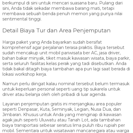
berkumpul di sini untuk mencari suasana baru. Pulang dari
sini, Anda tidak sekadar membawa barang mati, tetapi
membawa sebuah benda penuh memori yang punya nilai
sentimental tinggi.
Detail Biaya Tur dan Area Penjemputan
Harga paket yang Anda bayarkan sudah bersifat
komprehensif agar perjalanan terasa praktis. Biaya tersebut
sudah mencakup unit mobil pariwisata ber AC, jasa driver,
bahan bakar minyak, tiket masuk kawasan wisata, biaya parkir,
serta seluruh fasilitas kelas perak yang tadi disebutkan. Anda
tidak bakal ditagih biaya tambahan apa pun lagi saat berada di
lokasi workshop kerja.
Namun perlu diingat kalau nominal tersebut belum termasuk
untuk keperluan personal seperti uang tip sukarela untuk
driver atau belanja oleh oleh pribadi di luar agenda.
Layanan penjemputan gratis ini menjangkau area populer
seperti Denpasar, Kuta, Seminyak, Legian, Nusa Dua, dan
Jimbaran. Khusus untuk Anda yang menginap di kawasan
agak jauh seperti Uluwatu atau Tanah Lot, ada tambahan
biaya transportasi sebesar seratus lima puluh ribu rupiah per
mobil. Sementara untuk wisatawan mancanegara atau warga