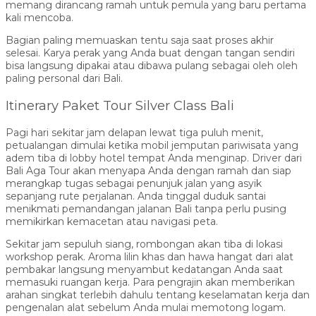
memang dirancang ramah untuk pemula yang baru pertama
kali mencoba.
Bagian paling memuaskan tentu saja saat proses akhir
selesai. Karya perak yang Anda buat dengan tangan sendiri
bisa langsung dipakai atau dibawa pulang sebagai oleh oleh
paling personal dari Bali.
Itinerary Paket Tour Silver Class Bali
Pagi hari sekitar jam delapan lewat tiga puluh menit,
petualangan dimulai ketika mobil jemputan pariwisata yang
adem tiba di lobby hotel tempat Anda menginap. Driver dari
Bali Aga Tour akan menyapa Anda dengan ramah dan siap
merangkap tugas sebagai penunjuk jalan yang asyik
sepanjang rute perjalanan. Anda tinggal duduk santai
menikmati pemandangan jalanan Bali tanpa perlu pusing
memikirkan kemacetan atau navigasi peta.
Sekitar jam sepuluh siang, rombongan akan tiba di lokasi
workshop perak. Aroma lilin khas dan hawa hangat dari alat
pembakar langsung menyambut kedatangan Anda saat
memasuki ruangan kerja. Para pengrajin akan memberikan
arahan singkat terlebih dahulu tentang keselamatan kerja dan
pengenalan alat sebelum Anda mulai memotong logam.