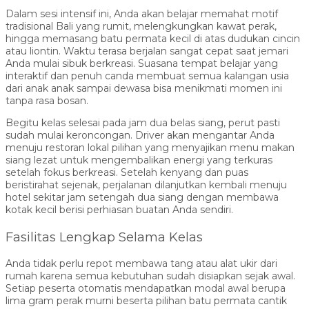
Dalam sesi intensif ini, Anda akan belajar memahat motif
tradisional Bali yang rumit, melengkungkan kawat perak,
hingga memasang batu permata kecil di atas dudukan cincin
atau liontin. Waktu terasa berjalan sangat cepat saat jemari
Anda mulai sibuk berkreasi. Suasana tempat belajar yang
interaktif dan penuh canda membuat semua kalangan usia
dari anak anak sampai dewasa bisa menikmati momen ini
tanpa rasa bosan.
Begitu kelas selesai pada jam dua belas siang, perut pasti
sudah mulai keroncongan. Driver akan mengantar Anda
menuju restoran lokal pilihan yang menyajikan menu makan
siang lezat untuk mengembalikan energi yang terkuras
setelah fokus berkreasi. Setelah kenyang dan puas
beristirahat sejenak, perjalanan dilanjutkan kembali menuju
hotel sekitar jam setengah dua siang dengan membawa
kotak kecil berisi perhiasan buatan Anda sendiri.
Fasilitas Lengkap Selama Kelas
Anda tidak perlu repot membawa tang atau alat ukir dari
rumah karena semua kebutuhan sudah disiapkan sejak awal.
Setiap peserta otomatis mendapatkan modal awal berupa
lima gram perak murni beserta pilihan batu permata cantik