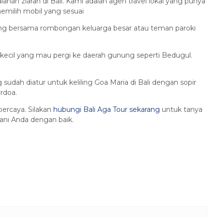
nan ziarah di Bali. Kami adalah agen travel lokal yang punya
emilih mobil yang sesuai
tang bersama rombongan keluarga besar atau teman paroki
a kecil yang mau pergi ke daerah gunung seperti Bedugul.
 sudah diatur untuk keliling Goa Maria di Bali dengan sopir
rdoa.
percaya. Silakan
hubungi Bali Aga Tour sekarang
untuk tanya
ani Anda dengan baik.