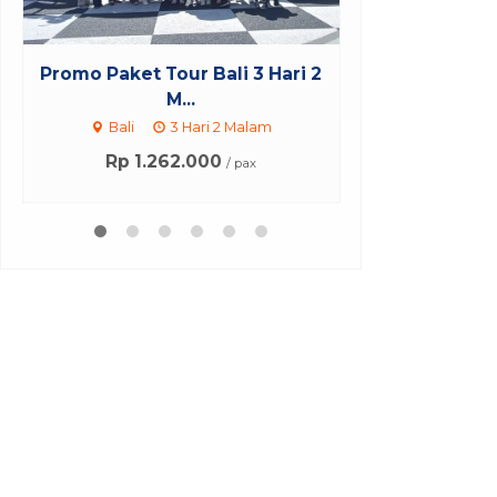
Paket Tour Jakarta Bali 3 Hari
Bali O
2...
B
Bali
3 Hari 2 Malam
Rp 
*Mulai
Rp 1.191.000
/ pax
*Mulai