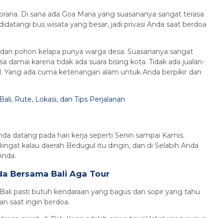
brana. Di sana ada Goa Maria yang suasananya sangat terasa
 didatangi bus wisata yang besar, jadi privasi Anda saat berdoa
lat dan pohon kelapa punya warga desa. Suasananya sangat
a damai karena tidak ada suara bising kota. Tidak ada jualan-
l. Yang ada cuma ketenangan alam untuk Anda berpikir dan
li, Rute, Lokasi, dan Tips Perjalanan
da datang pada hari kerja seperti Senin sampai Kamis.
ngat kalau daerah Bedugul itu dingin, dan di Selabih Anda
 Anda.
da Bersama Bali Aga Tour
 Bali pasti butuh kendaraan yang bagus dan sopir yang tahu
an saat ingin berdoa.