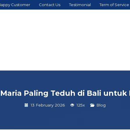
appy Customer
Contact Us
Testimonial
Term of Service
aria Paling Teduh di Bali untuk
13 February 2026
125x
Blog