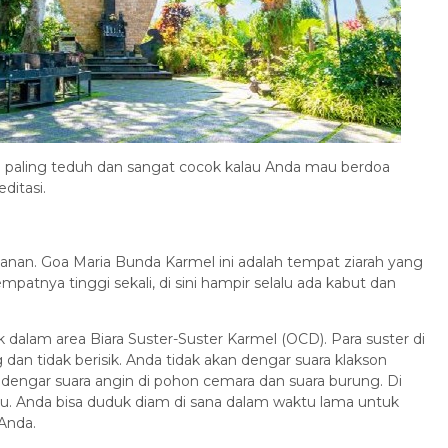
Promo Paket Tour Bali 3 Hari 2
M...
Bali
3 Hari 2 Malam
Rp 1.262.000
/ pax
ng paling teduh dan sangat cocok kalau Anda mau berdoa
itasi.
abanan. Goa Maria Bunda Karmel ini adalah tempat ziarah yang
empatnya tinggi sekali, di sini hampir selalu ada kabut dan
dalam area Biara Suster-Suster Karmel (OCD). Para suster di
n tidak berisik. Anda tidak akan dengar suara klakson
a dengar suara angin di pohon cemara dan suara burung. Di
yu. Anda bisa duduk diam di sana dalam waktu lama untuk
Anda.