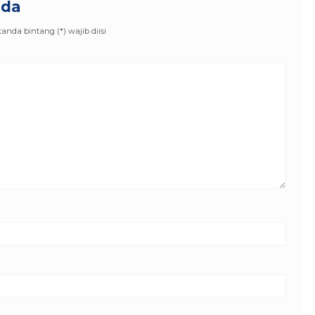
nda
nda bintang (*) wajib diisi