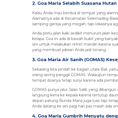
2. Goa Maria Selabih Suasana Hutan 
Kalau Anda mau berdoa di tempat yang alamnya 
Alamatnya ada di Kecamatan Selemadeg Barat, Ta
samping gereja yang megah, tapi lokasinya aga
Anda perlu jalan kaki sedikit menuruni jalan k
kelapa. Goa ini ada di bawah bukit yang banyak
sini untuk melakukan retret mandiri karena s
yang membuat pikiran Anda jadi tenang.
3. Goa Maria Air Sanih (GOMAS) Kese
Sekarang kita pindah ke bagian utara Bali, yai
orang sering panggil GOMAS. Walaupun tempat
tempat doanya tetap sunyi karena ada pemba
GOMAS punya jalur Jalan Salib yang dibangun 
langsung kena ke kepala karena tertutup daun
depan patung Bunda Maria juga luas tapi tetap
Anda datang ke sini pagi hari pas masih ada e
4. Goa Maria Gumbrih Menyatu den