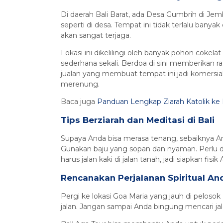
Di daerah Bali Barat, ada Desa Gumbrih di Jem
seperti di desa. Tempat ini tidak terlalu banyak
akan sangat terjaga.
Lokasi ini dikelilingi oleh banyak pohon coke
sederhana sekali. Berdoa di sini memberikan ras
jualan yang membuat tempat ini jadi komersia
merenung.
Baca juga
Panduan Lengkap Ziarah Katolik ke Ba
Tips Berziarah dan Meditasi di Bali
Supaya Anda bisa merasa tenang, sebaiknya An
Gunakan baju yang sopan dan nyaman. Perlu dii
harus jalan kaki di jalan tanah, jadi siapkan fisik
Rencanakan Perjalanan Spiritual An
Pergi ke lokasi Goa Maria yang jauh di pelosok
jalan. Jangan sampai Anda bingung mencari jal