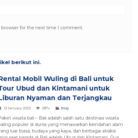
s browser for the next time I comment.
el berikut ini.
Rental Mobil Wuling di Bali untuk
Tour Ubud dan Kintamani untuk
Liburan Nyaman dan Terjangkau
13 January 2025
287x
Blog
Paket wisata bali – Bali adalah salah satu destinasi wisata
paling populer di dunia yang menawarkan keindahan alam
yang luar biasa, budaya yang kaya, dan berbagai atraksi
ungi saat berada di Bali adalah Ubud dan Kintamani. Dua