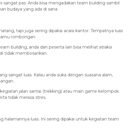
ni sangat pas. Anda bisa mengadakan team building sambil
an budaya yang ada di sana.
atang, tapi juga sering dipakai acara kantor. Tempatnya luas
k tamu rombongan.
m building, anda dan peserta lain bisa melihat atraksi
adi tidak membosankan.
ang sangat luas. Kalau anda suka dengan suasana alam,
uangan.
kegiatan jalan santai (trekking) atau main game kelompok.
rta tidak merasa stres.
g halamannya luas. Ini sering dipakai untuk kegiatan team