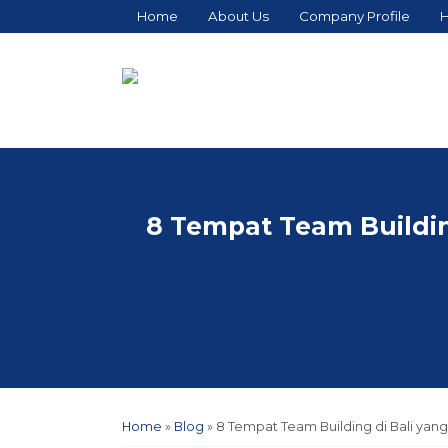
Home
About Us
Company Profile
H
8 Tempat Team Buildi
Home
»
Blog
»
8 Tempat Team Building di Bali yan