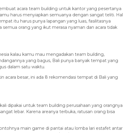
buat acara team building untuk kantor yang pesertanya
, kamu harus menyiapkan semuanya dengan sangat teliti. Hal
mpat itu harus punya lapangan yang luas, fasilitasnya
ya semua orang yang ikut merasa nyaman dan acara tidak
onesia kalau kamu mau mengadakan team building,
andangannya yang bagus, Bali punya banyak tempat yang
us dalam satu waktu.
 acara besar, ini ada 8 rekomendasi tempat di Bali yang
ali dipakai untuk team building perusahaan yang orangnya
sangat lebar. Karena areanya terbuka, ratusan orang bisa
contohnya main game di pantai atau lomba lari estafet antar