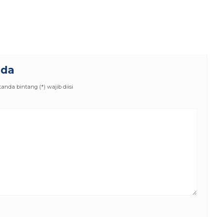
nda
nda bintang (*) wajib diisi