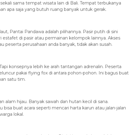
sekali sama tempat wisata lain di Bali. Tempat terbukanya
ainan apa saja yang butuh ruang banyak untuk gerak.
t, Pantai Pandawa adalah pilihannya. Pasir putih di sini
ri estafet di pasir atau permainan kelompok lainnya. Akses
lau peserta perusahaan anda banyak, tidak akan susah.
Tapi konsepnya lebih ke arah tantangan adrenalin. Peserta
eluncur pakai flying fox di antara pohon-pohon. Ini bagus buat
an satu tim.
 alam hijau. Banyak sawah dan hutan kecil di sana.
isa buat acara seperti mencari harta karun atau jalan-jalan
arga lokal.