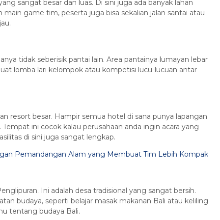
yang sangat besar dan luas. Di sini juga ada banyak lahan
 main game tim, peserta juga bisa sekalian jalan santai atau
au.
anya tidak seberisik pantai lain. Area pantainya lumayan lebar
buat lomba lari kelompok atau kompetisi lucu-lucuan antar
dan resort besar. Hampir semua hotel di sana punya lapangan
 Tempat ini cocok kalau perusahaan anda ingin acara yang
litas di sini juga sangat lengkap.
 dengan Pemandangan Alam yang Membuat Tim Lebih Kompak
glipuran. Ini adalah desa tradisional yang sangat bersih.
tan budaya, seperti belajar masak makanan Bali atau keliling
lmu tentang budaya Bali.