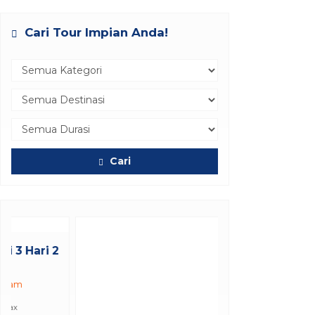
Cari Tour Impian Anda!
Cari
Makan Siang di Grand Puncak
Sari...
Bali
Rp 115.000
/ pax
*Mulai