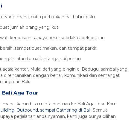
i
ang mana, coba perhatikan hal-hal ini dulu
buat jumlah orang yang ikut.
ati kendaraan supaya peserta tidak capek di jalan.
 bersih, tempat buat makan, dan tempat parkir.
nungan, atau tema tantangan di pohon.
t acara kantor. Mulai dari yang dingin di Bedugul sampai yang
nya direncanakan dengan benar, komunikasi dan semangat
lang dari Bali.
Bali Aga Tour
i mana, kamu bisa minta bantuan ke Bali Aga Tour. Kami
uilding, Outbound, sampai Gathering di Bali
. Semua
Supaya perjalanan anda nyaman, kami juga punya pilihan