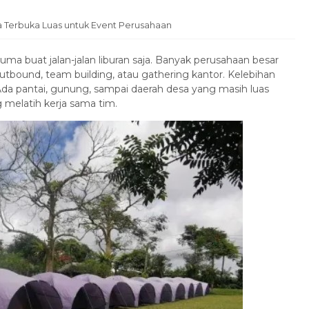
a Terbuka Luas untuk Event Perusahaan
cuma buat jalan-jalan liburan saja. Banyak perusahaan besar
outbound, team building, atau gathering kantor. Kelebihan
a pantai, gunung, sampai daerah desa yang masih luas
g melatih kerja sama tim.
Paket Honeymoon Bali 3 Hari 2
Ma...
Bali
3 Hari 2 Malam
Rp 6.378.000
/ pax