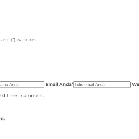
ng (*) wajib diisi
Email Anda
*
We
next time I comment.
i.