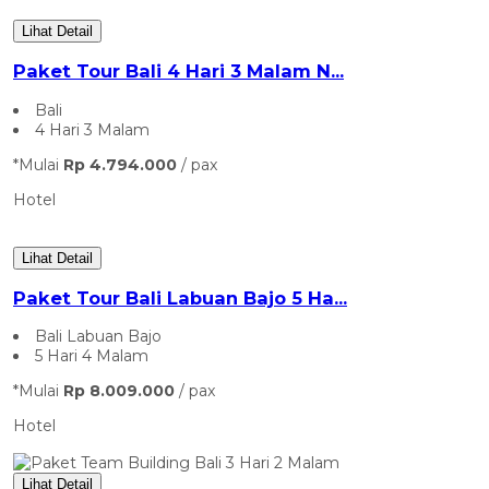
Lihat Detail
Paket Tour Bali 4 Hari 3 Malam N...
Bali
4 Hari 3 Malam
*Mulai
Rp 4.794.000
/ pax
Hotel
Lihat Detail
Paket Tour Bali Labuan Bajo 5 Ha...
Bali Labuan Bajo
5 Hari 4 Malam
*Mulai
Rp 8.009.000
/ pax
Hotel
Lihat Detail