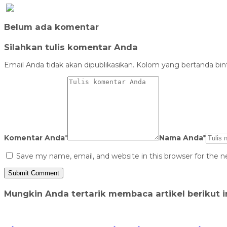
Belum ada komentar
Silahkan tulis komentar Anda
Email Anda tidak akan dipublikasikan. Kolom yang bertanda binta
Komentar Anda
*
Nama Anda
*
Save my name, email, and website in this browser for the 
Mungkin Anda tertarik membaca artikel berikut in