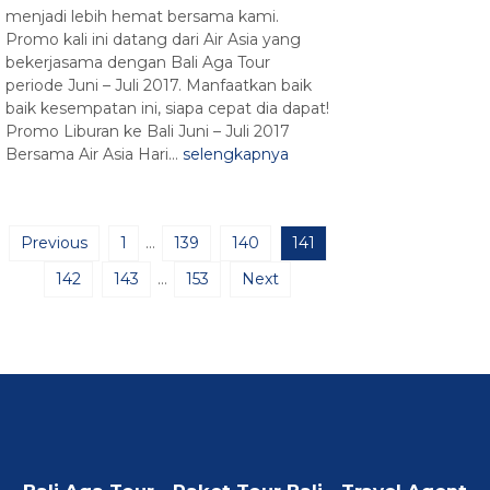
menjadi lebih hemat bersama kami.
Promo kali ini datang dari Air Asia yang
bekerjasama dengan Bali Aga Tour
periode Juni – Juli 2017. Manfaatkan baik
baik kesempatan ini, siapa cepat dia dapat!
Promo Liburan ke Bali Juni – Juli 2017
Bersama Air Asia Hari...
selengkapnya
Previous
1
…
139
140
141
142
143
…
153
Next