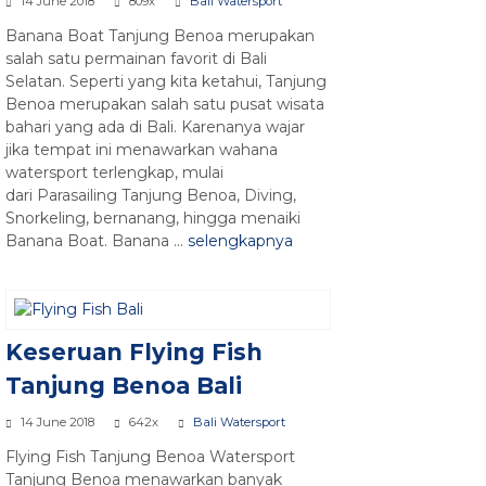
14 June 2018
809x
Bali Watersport
Banana Boat Tanjung Benoa merupakan
salah satu permainan favorit di Bali
Selatan. Seperti yang kita ketahui, Tanjung
Benoa merupakan salah satu pusat wisata
bahari yang ada di Bali. Karenanya wajar
jika tempat ini menawarkan wahana
watersport terlengkap, mulai
dari Parasailing Tanjung Benoa, Diving,
Snorkeling, bernanang, hingga menaiki
Banana Boat. Banana ...
selengkapnya
Keseruan Flying Fish
Tanjung Benoa Bali
14 June 2018
642x
Bali Watersport
Flying Fish Tanjung Benoa Watersport
Tanjung Benoa menawarkan banyak