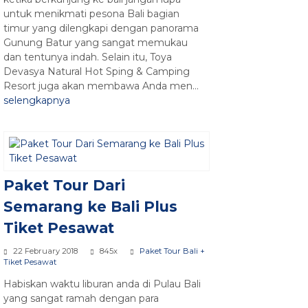
untuk menikmati pesona Bali bagian
timur yang dilengkapi dengan panorama
Gunung Batur yang sangat memukau
dan tentunya indah. Selain itu, Toya
Devasya Natural Hot Sping & Camping
Resort juga akan membawa Anda men...
selengkapnya
Paket Tour Dari
Semarang ke Bali Plus
Tiket Pesawat
22 February 2018
845x
Paket Tour Bali +
Tiket Pesawat
Habiskan waktu liburan anda di Pulau Bali
yang sangat ramah dengan para