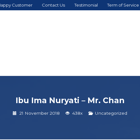
appy Customer
Contact Us
Testimonial
Term of Service
Ibu Ima Nuryati – Mr. Chan
21 November 2018
438x
Uncategorized