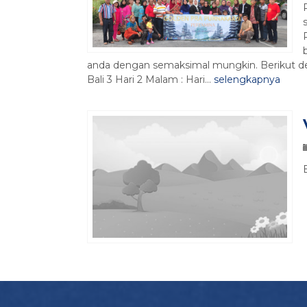
anda dengan semaksimal mungkin. Berikut deta
Bali 3 Hari 2 Malam : Hari...
selengkapnya