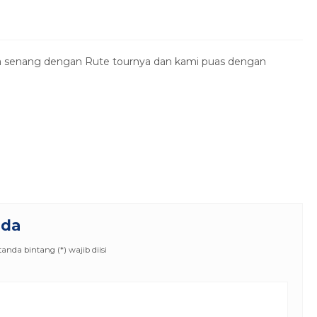
uga senang dengan Rute tournya dan kami puas dengan
nda
nda bintang (*) wajib diisi