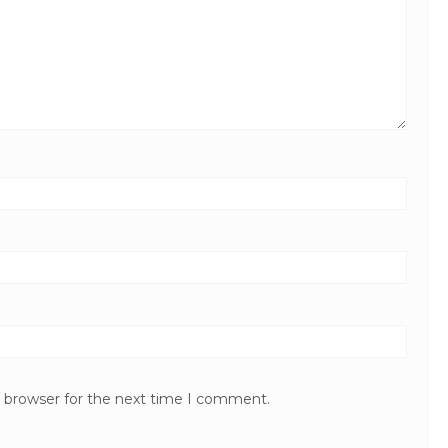
s browser for the next time I comment.