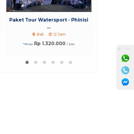
Paket Tour Watersport - Phinisi
Paket Tour Ba
...
Bali
12 Jam
Bali dan Lomb
Rp 1.320.000
Rp 5
/ pax
*Mulai
*Mulai
⚫ Online