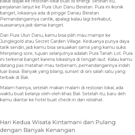
bakal diajak ke restoran lokal buat isi energi. Setelah itu,
perjalanan lanjut ke Pura Ulun Danu Beratan. Pura ini ikonik
banget, lokasinya ada di pinggir Danau Beratan.
Pemandangannya cantik, apalagi kalau lagi berkabut,
suasananya jadi damai banget.
Dari Pura Ulun Danu, kamu bisa pilih mau mampir ke
Junglegold atau Secret Garden Village. Keduanya punya daya
tarik sendiri, jadi kamu bisa sesuaikan sama yang kamu suka.
Menjelang sore, tujuan selanjutnya adalah Pura Tanah Lot. Pura
ini terkenal banget karena lokasinya di tengah laut. Kalau kamu
datang pas matahari mau terbenam, pemandangannya indah
luar biasa. Banyak yang bilang, sunset di sini salah satu yang
terbaik di Bali.
Malam harinya, setelah makan malam di restoran lokal, ada
waktu buat belanja oleh-oleh khas Bali. Setelah itu, baru deh
kamu diantar ke hotel buat check-in dan istirahat.
Hari Kedua Wisata Kintamani dan Pulang
dengan Banyak Kenangan