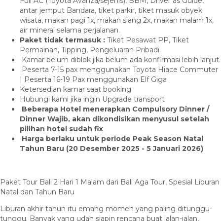
Full AC (Toyota Avanza/sejenis), BBM, Driver as Guide,
antar jemput Bandara, tiket parkir, tiket masuk obyek
wisata, makan pagi 1x, makan siang 2x, makan malam 1x,
air mineral selama perjalanan.
Paket tidak termasuk :
Tiket Pesawat PP, Tiket
Permainan, Tipping, Pengeluaran Pribadi.
Kamar belum diblok jika belum ada konfirmasi lebih lanjut.
Peserta 7-15 pax menggunakan Toyota Hiace Commuter
| Peserta 16-19 Pax menggunakan Elf Giga
Ketersedian kamar saat booking
Hubungi kami jika ingin Upgrade transport
Beberapa Hotel menerapkan Compulsory Dinner /
Dinner Wajib, akan dikondisikan menyusul setelah
pilihan hotel sudah fix
Harga berlaku untuk periode Peak Season Natal
Tahun Baru (20 Desember 2025 - 5 Januari 2026)
Paket Tour Bali 2 Hari 1 Malam dari Bali Aga Tour, Spesial Liburan
Natal dan Tahun Baru
Liburan akhir tahun itu emang momen yang paling ditunggu-
tunggu. Banyak yang udah siapin rencana buat jalan-jalan,