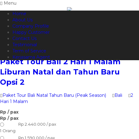
Menu
Home
082144665050
Hotline
About Us
Informasi lebih lanjut?
Kontak Kami
Company Profile
Happy Customer
Contact Us
Testimonial
Term of Service
Kerjasama Agent
Paket Tour Bali 2 Hari 1 Malam
Liburan Natal dan Tahun Baru
Opsi 2
Paket Tour Bali Natal Tahun Baru (Peak Season)
Bali
2
Hari 1 Malam
Rp
/ pax
Rp
/ pax
Rp 2.440.000 / pax
1 Orang
Rp 1.590.000 / pax