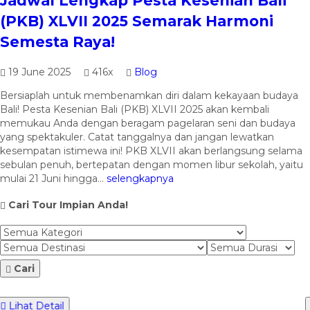
Jadwal Lengkap Pesta Kesenian Bali
(PKB) XLVII 2025 Semarak Harmoni
Semesta Raya!
19 June 2025
416x
Blog
Bersiaplah untuk membenamkan diri dalam kekayaan budaya
Bali! Pesta Kesenian Bali (PKB) XLVII 2025 akan kembali
memukau Anda dengan beragam pagelaran seni dan budaya
yang spektakuler. Catat tanggalnya dan jangan lewatkan
kesempatan istimewa ini! PKB XLVII akan berlangsung selama
sebulan penuh, bertepatan dengan momen libur sekolah, yaitu
mulai 21 Juni hingga...
selengkapnya
Cari Tour Impian Anda!
Cari
Lihat Detail