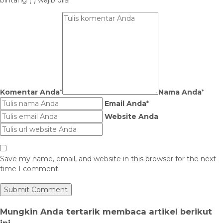
bintang (*) wajib diisi
Komentar Anda
*
Nama Anda
*
Email Anda
*
Website Anda
Save my name, email, and website in this browser for the next
time I comment.
Mungkin Anda tertarik membaca artikel berikut