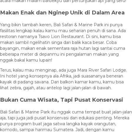
acara makan malam barbekyu dan pertunjukan api yang seru!
Makan Enak dan Nginep Unik di Dalam Area
Yang bikin tambah keren, Bali Safari & Marine Park ini punya
fasilitas lengkap kalau kamu mau seharian penuh di sana. Ada
restoran namanya Tsavo Lion Restaurant. Di sini, kamu bisa
makan sambil ngelihatin singa dari balik kaca besar. Coba
bayangin, makan enak sementara raja hutan lagi santai cuma
beberapa meter di depanmu ini pengalaman makan yang
nggak bakal kamu lupain!
Terus, kalau mau menginap, ada juga Mara River Safari Lodge.
Ini hotel yang konsepnya ala Afrika, jadi suasananya beneran
kayak di padang savana. Dari balkon kamar kamu, kamu bisa
lihat zebra, gajah, atau antelop lagi jalan-jalan di bawah.
Bukan Cuma Wisata, Tapi Pusat Konservasi
Bali Safari & Marine Park itu nggak cuma tempat buat jalan-jalan
aja, tapi juga jadi pusat konservasi dan edukasi penting. Mereka
punya program buat jaga satwa langka kayak orangutan,
komodo, sampai harimau Sumatera. Jadi, dengan kamu