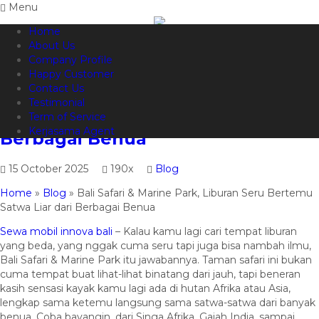
Menu
Home
082144665050
Hotline
About Us
Informasi lebih lanjut?
Kontak Kami
Company Profile
Happy Customer
Bali Safari & Marine Park, Liburan
Contact Us
Testimonial
Seru Bertemu Satwa Liar dari
Term of Service
Kerjasama Agent
Berbagai Benua
15 October 2025
190x
Blog
Home
»
Blog
»
Bali Safari & Marine Park, Liburan Seru Bertemu
Satwa Liar dari Berbagai Benua
Sewa mobil innova bali
– Kalau kamu lagi cari tempat liburan
yang beda, yang nggak cuma seru tapi juga bisa nambah ilmu,
Bali Safari & Marine Park itu jawabannya. Taman safari ini bukan
cuma tempat buat lihat-lihat binatang dari jauh, tapi beneran
kasih sensasi kayak kamu lagi ada di hutan Afrika atau Asia,
lengkap sama ketemu langsung sama satwa-satwa dari banyak
benua. Coba bayangin, dari Singa Afrika, Gajah India, sampai