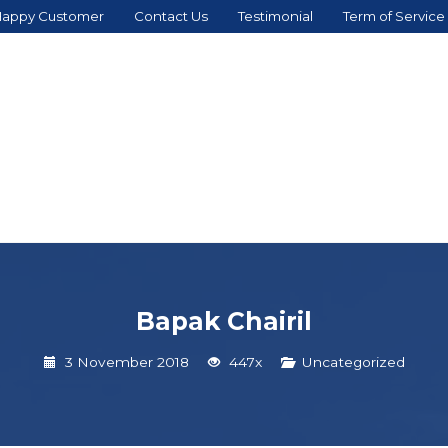
appy Customer
Contact Us
Testimonial
Term of Service
Bapak Chairil
3 November 2018
447x
Uncategorized