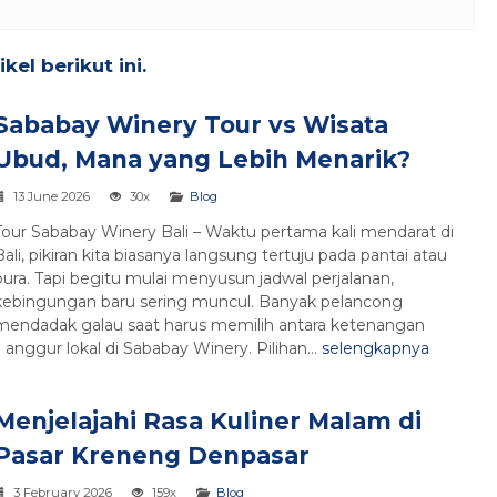
el berikut ini.
Sababay Winery Tour vs Wisata
Ubud, Mana yang Lebih Menarik?
13 June 2026
30x
Blog
Tour Sababay Winery Bali – Waktu pertama kali mendarat di
Bali, pikiran kita biasanya langsung tertuju pada pantai atau
pura. Tapi begitu mulai menyusun jadwal perjalanan,
kebingungan baru sering muncul. Banyak pelancong
mendadak galau saat harus memilih antara ketenangan
ggur lokal di Sababay Winery. Pilihan...
selengkapnya
Menjelajahi Rasa Kuliner Malam di
Pasar Kreneng Denpasar
3 February 2026
159x
Blog