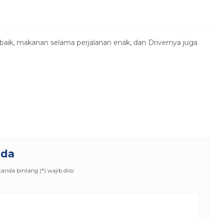
baik, makanan selama perjalanan enak, dan Drivernya juga
nda
nda bintang (*) wajib diisi
Paket Tour Bali 6 Hari 
Bali
6 Hari 5 Mal
Rp 6.664.000
/
*Mulai