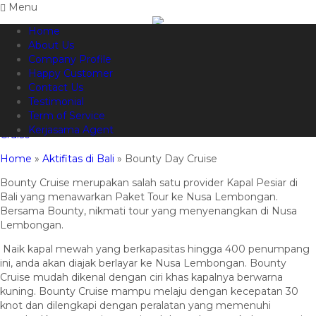
Menu
Home
082144665050
Hotline
About Us
Informasi lebih lanjut?
Kontak Kami
Company Profile
Happy Customer
Bounty Day Cruise
Contact Us
Testimonial
Term of Service
1 September 2015
520x
Aktifitas di Bali
,
Bounty Cruise
,
Kerjasama Agent
Cruise
Home
»
Aktifitas di Bali
»
Bounty Day Cruise
Bounty Cruise merupakan salah satu provider Kapal Pesiar di
Bali yang menawarkan Paket Tour ke Nusa Lembongan.
Bersama Bounty, nikmati tour yang menyenangkan di Nusa
Lembongan.
Naik kapal mewah yang berkapasitas hingga 400 penumpang
ini, anda akan diajak berlayar ke Nusa Lembongan. Bounty
Cruise mudah dikenal dengan ciri khas kapalnya berwarna
kuning. Bounty Cruise mampu melaju dengan kecepatan 30
knot dan dilengkapi dengan peralatan yang memenuhi