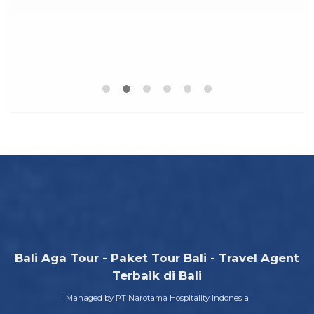
..
Pa
Bali Aga Tour - Paket Tour Bali - Travel Agent
Terbaik di Bali
Managed by PT Narotama Hospitality Indonesia