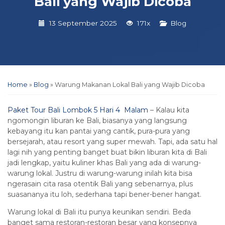
Bali yang Wajib Dicoba
13 September 2025
171x
Blog
Home
»
Blog
»
Warung Makanan Lokal Bali yang Wajib Dicoba
Paket Tour Bali Lombok 5 Hari 4 Malam
– Kalau kita
ngomongin liburan ke Bali, biasanya yang langsung
kebayang itu kan pantai yang cantik, pura-pura yang
bersejarah, atau resort yang super mewah. Tapi, ada satu hal
lagi nih yang penting banget buat bikin liburan kita di Bali
jadi lengkap, yaitu kuliner khas Bali yang ada di warung-
warung lokal. Justru di warung-warung inilah kita bisa
ngerasain cita rasa otentik Bali yang sebenarnya, plus
suasananya itu loh, sederhana tapi bener-bener hangat.
Warung lokal di Bali itu punya keunikan sendiri. Beda
banget sama restoran-restoran besar yang konsepnya