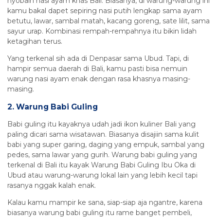
nyobain nasi ayam khas Bali. Biasanya, di warung-warung ini
kamu bakal dapet sepiring nasi putih lengkap sama ayam
betutu, lawar, sambal matah, kacang goreng, sate lilit, sama
sayur urap. Kombinasi rempah-rempahnya itu bikin lidah
ketagihan terus.
Yang terkenal sih ada di Denpasar sama Ubud. Tapi, di
hampir semua daerah di Bali, kamu pasti bisa nemuin
warung nasi ayam enak dengan rasa khasnya masing-
masing.
2. Warung Babi Guling
Babi guling itu kayaknya udah jadi ikon kuliner Bali yang
paling dicari sama wisatawan. Biasanya disajiin sama kulit
babi yang super garing, daging yang empuk, sambal yang
pedes, sama lawar yang gurih. Warung babi guling yang
terkenal di Bali itu kayak Warung Babi Guling Ibu Oka di
Ubud atau warung-warung lokal lain yang lebih kecil tapi
rasanya nggak kalah enak.
Kalau kamu mampir ke sana, siap-siap aja ngantre, karena
biasanya warung babi guling itu rame banget pembeli,