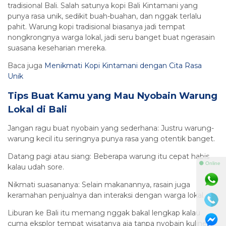
tradisional Bali. Salah satunya kopi Bali Kintamani yang
punya rasa unik, sedikit buah-buahan, dan nggak terlalu
pahit. Warung kopi tradisional biasanya jadi tempat
nongkrongnya warga lokal, jadi seru banget buat ngerasain
suasana keseharian mereka.
Baca juga
Menikmati Kopi Kintamani dengan Cita Rasa
Unik
Tips Buat Kamu yang Mau Nyobain Warung
Lokal di Bali
Jangan ragu buat nyobain yang sederhana: Justru warung-
warung kecil itu seringnya punya rasa yang otentik banget.
Datang pagi atau siang: Beberapa warung itu cepat habis
⚫ Online
kalau udah sore.
Nikmati suasananya: Selain makanannya, rasain juga
keramahan penjualnya dan interaksi dengan warga lokal.
Liburan ke Bali itu memang nggak bakal lengkap kalau
cuma eksplor tempat wisatanya aja tanpa nyobain kuliner