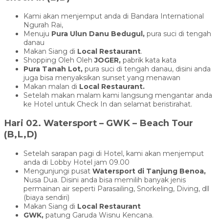
Kami akan menjemput anda di Bandara International
Ngurah Rai,
Menuju
Pura Ulun Danu Bedugul,
pura suci di tengah
danau
Makan Siang di
Local Restaurant
.
Shopping Oleh Oleh
JOGER,
pabrik kata kata
Pura Tanah Lot,
pura suci di tengah danau, disini anda
juga bisa menyaksikan sunset yang menawan
Makan malan di
Local Restaurant.
Setelah makan malam kami langsung mengantar anda
ke Hotel untuk Check In dan selamat beristirahat.
Hari 02. Watersport – GWK – Beach Tour
(B,L,D)
Setelah sarapan pagi di Hotel, kami akan menjemput
anda di Lobby Hotel jam 09.00
Mengunjungi pusat
Watersport di Tanjung Benoa,
Nusa Dua. Disini anda bisa memilih banyak jenis
permainan air seperti Parasailing, Snorkeling, Diving, dll
(biaya sendiri)
Makan Siang di
Local Restaurant
GWK,
patung Garuda Wisnu Kencana.