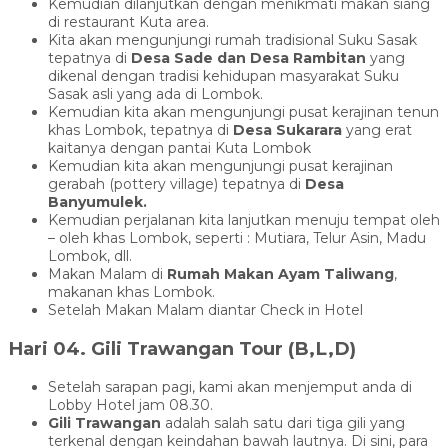
Kemudian dilanjutkan dengan menikmati makan siang
di restaurant Kuta area.
Kita akan mengunjungi rumah tradisional Suku Sasak
tepatnya di
Desa Sade
dan Desa Rambitan
yang
dikenal dengan tradisi kehidupan masyarakat Suku
Sasak asli yang ada di Lombok.
Kemudian kita akan mengunjungi pusat kerajinan tenun
khas Lombok, tepatnya di
Desa Sukarara
yang erat
kaitanya dengan pantai Kuta Lombok
Kemudian kita akan mengunjungi pusat kerajinan
gerabah (pottery village) tepatnya di
Desa
Banyumulek
.
Kemudian perjalanan kita lanjutkan menuju tempat oleh
– oleh khas Lombok, seperti : Mutiara, Telur Asin, Madu
Lombok, dll.
Makan Malam di
Rumah Makan Ayam Taliwang
,
makanan khas Lombok.
Setelah Makan Malam diantar Check in Hotel
Hari 04. Gili Trawangan Tour (B,L,D)
Setelah sarapan pagi, kami akan menjemput anda di
Lobby Hotel jam 08.30.
Gili Trawangan
adalah salah satu dari tiga gili yang
terkenal dengan keindahan bawah lautnya. Di sini, para