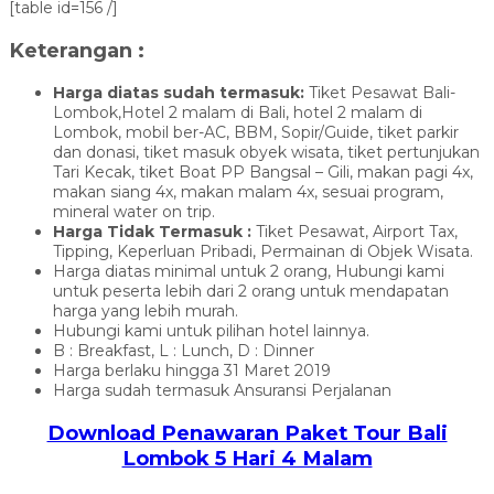
[table id=156 /]
Keterangan :
Harga diatas sudah termasuk:
Tiket Pesawat Bali-
Lombok,Hotel 2 malam di Bali, hotel 2 malam di
Lombok, mobil ber-AC, BBM, Sopir/Guide, tiket parkir
dan donasi, tiket masuk obyek wisata, tiket pertunjukan
Tari Kecak, tiket Boat PP Bangsal – Gili, makan pagi 4x,
makan siang 4x, makan malam 4x, sesuai program,
mineral water on trip.
Harga Tidak Termasuk :
Tiket Pesawat, Airport Tax,
Tipping, Keperluan Pribadi, Permainan di Objek Wisata.
Harga diatas minimal untuk 2 orang, Hubungi kami
untuk peserta lebih dari 2 orang untuk mendapatan
harga yang lebih murah.
Hubungi kami untuk pilihan hotel lainnya.
B : Breakfast, L : Lunch, D : Dinner
Harga berlaku hingga 31 Maret 2019
Harga sudah termasuk Ansuransi Perjalanan
Download Penawaran Paket Tour Bali
Lombok 5 Hari 4 Malam