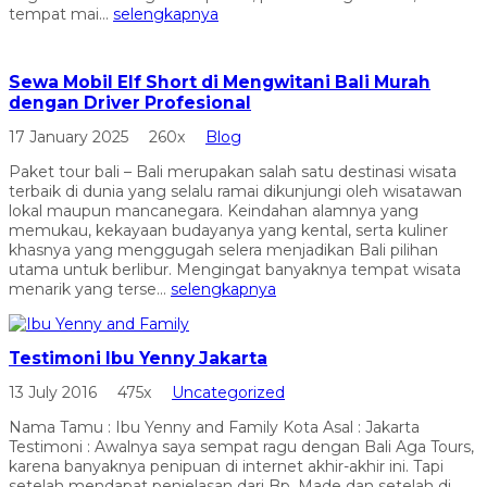
tempat mai...
selengkapnya
Sewa Mobil Elf Short di Mengwitani Bali Murah
dengan Driver Profesional
17 January 2025
260x
Blog
Paket tour bali – Bali merupakan salah satu destinasi wisata
terbaik di dunia yang selalu ramai dikunjungi oleh wisatawan
lokal maupun mancanegara. Keindahan alamnya yang
memukau, kekayaan budayanya yang kental, serta kuliner
khasnya yang menggugah selera menjadikan Bali pilihan
utama untuk berlibur. Mengingat banyaknya tempat wisata
menarik yang terse...
selengkapnya
Testimoni Ibu Yenny Jakarta
13 July 2016
475x
Uncategorized
Nama Tamu : Ibu Yenny and Family Kota Asal : Jakarta
Testimoni : Awalnya saya sempat ragu dengan Bali Aga Tours,
karena banyaknya penipuan di internet akhir-akhir ini. Tapi
setelah mendapat penjelasan dari Bp. Made dan setelah di