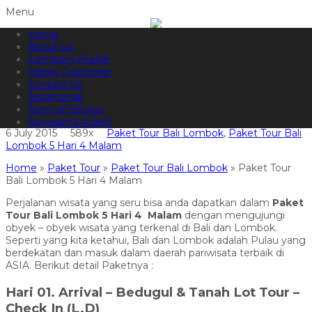
Menu
Home
082144665050
Hotline
About Us
Informasi lebih lanjut?
Kontak Kami
Company Profile
Happy Customer
Paket Tour Bali Lombok 5 Hari 4
Contact Us
Testimonial
Malam
Term of Service
Kerjasama Agent
6 July 2015
589x
Paket Tour Bali Lombok
,
Paket Tour Bali
Lombok 5 Hari 4 Malam
Home
»
Paket Tour
»
Paket Tour Bali Lombok
»
Paket Tour
Bali Lombok 5 Hari 4 Malam
Perjalanan wisata yang seru bisa anda dapatkan dalam
Paket
Tour Bali Lombok 5 Hari 4 Malam
dengan mengujungi
obyek – obyek wisata yang terkenal di Bali dan Lombok.
Seperti yang kita ketahui, Bali dan Lombok adalah Pulau yang
berdekatan dan masuk dalam daerah pariwisata terbaik di
ASIA. Berikut detail Paketnya :
Hari 01. Arrival – Bedugul & Tanah Lot Tour –
Check In (L,D)