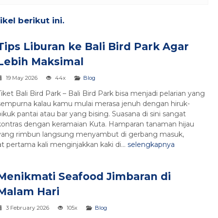
el berikut ini.
Tips Liburan ke Bali Bird Park Agar
Lebih Maksimal
19 May 2026
44x
Blog
Tiket Bali Bird Park – Bali Bird Park bisa menjadi pelarian yang
sempurna kalau kamu mulai merasa jenuh dengan hiruk-
pikuk pantai atau bar yang bising. Suasana di sini sangat
kontras dengan keramaian Kuta. Hamparan tanaman hijau
yang rimbun langsung menyambut di gerbang masuk,
pertama kali menginjakkan kaki di...
selengkapnya
Menikmati Seafood Jimbaran di
Malam Hari
3 February 2026
105x
Blog