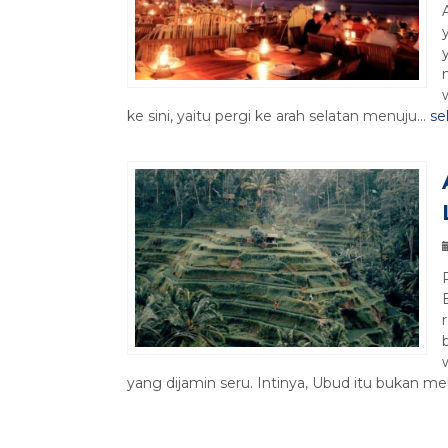
ke sini, yaitu pergi ke arah selatan menuju...
se
yang dijamin seru. Intinya, Ubud itu bukan mel