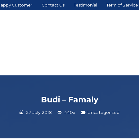
appy Customer
Contact Us
Testimonial
Term of Service
Budi – Famaly
27 July 2018
440x
Uncategorized