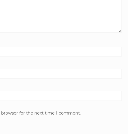
Paket Tour Bali 2 Hari 1 
O...
Bali
2 Hari 1 Malam
Rp 2.320.000
/ pa
*Mulai
s browser for the next time I comment.