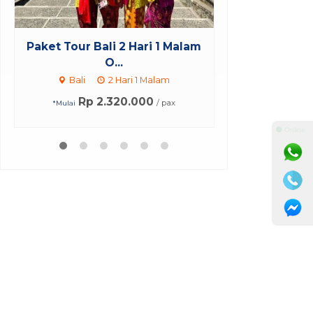
Malam
Paket Tour Bali 3 Hari 2 Malam
Tiket B
I...
Bali
3 Hari 2 Malam
Rp 3.663.000
x
/ pax
*Mulai
*Mula
⚫ Online