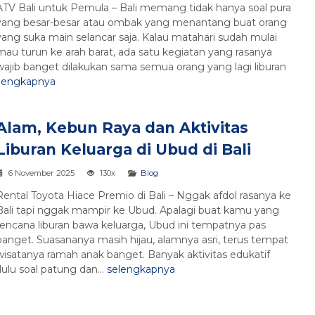
ATV Bali untuk Pemula – Bali memang tidak hanya soal pura
yang besar-besar atau ombak yang menantang buat orang
yang suka main selancar saja. Kalau matahari sudah mulai
mau turun ke arah barat, ada satu kegiatan yang rasanya
wajib banget dilakukan sama semua orang yang lagi liburan
lengkapnya
Alam, Kebun Raya dan Aktivitas
Liburan Keluarga di Ubud di Bali
6 November 2025
130x
Blog
Rental Toyota Hiace Premio di Bali – Nggak afdol rasanya ke
Bali tapi nggak mampir ke Ubud. Apalagi buat kamu yang
rencana liburan bawa keluarga, Ubud ini tempatnya pas
banget. Suasananya masih hijau, alamnya asri, terus tempat
wisatanya ramah anak banget. Banyak aktivitas edukatif
ulu soal patung dan...
selengkapnya