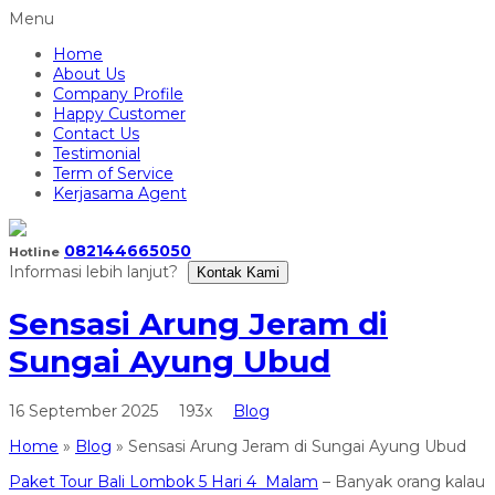
Menu
Home
About Us
Company Profile
Happy Customer
Contact Us
Testimonial
Term of Service
Kerjasama Agent
082144665050
Hotline
Informasi lebih lanjut?
Kontak Kami
Sensasi Arung Jeram di
Sungai Ayung Ubud
16 September 2025
193x
Blog
Home
»
Blog
»
Sensasi Arung Jeram di Sungai Ayung Ubud
Paket Tour Bali Lombok 5 Hari 4 Malam
– Banyak orang kalau