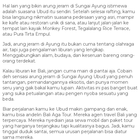
Hal lain yang bikin arung jeram di Sungai Ayung istimewa
adalah suasana Ubud itu sendiri. Setelah selesai rafting, kamu
bisa langsung nikmatin suasana pedesaan yang asri, mampir
ke kafe atau restoran unik di sana, atau lanjut jalan-jalan ke
tempat lain kayak Monkey Forest, Tegalalang Rice Terrace,
atau Pura Tirta Empul.
Jadi, arung jeram di Ayung itu bukan cuma tentang olahraga
air, tapi juga pengalaman liburan yang lengkap.
Menggabungkan alam, budaya, dan keseruan bareng orang-
orang terdekat.
Kalau liburan ke Bali, jangan cuma main di pantai aja. Cobain
deh sensasi arung jeram di Sungai Ayung Ubud yang penuh
tantangan, pemandangannya eksotis, dan punya momen
seru yang gak bakal kamu lupain. Aktivitas ini pas banget buat
yang suka petualangan atau pengen nyoba sesuatu yang
beda.
Biar perjalanan kamu ke Ubud makin gampang dan enak,
kamu bisa andelin Bali Aga Tour. Mereka agen travel Bali yang
terpercaya. Mereka nyediain jasa sewa mobil dan paket tour
yang harganya terjangkau tapi kualitasnya bagus. Jadi, kamu
tinggal duduk santai, semua urusan perjalanan bisa diatur
sama mereka.