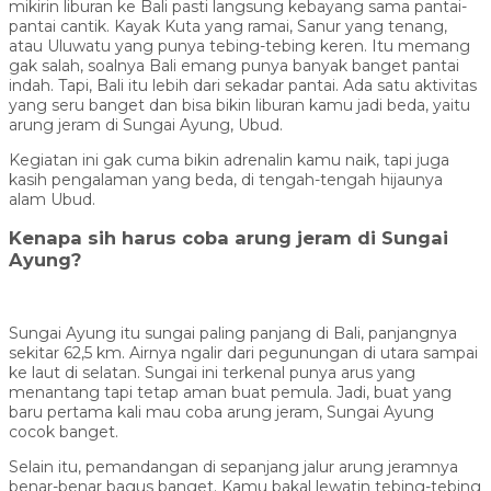
mikirin liburan ke Bali pasti langsung kebayang sama pantai-
pantai cantik. Kayak Kuta yang ramai, Sanur yang tenang,
atau Uluwatu yang punya tebing-tebing keren. Itu memang
gak salah, soalnya Bali emang punya banyak banget pantai
indah. Tapi, Bali itu lebih dari sekadar pantai. Ada satu aktivitas
yang seru banget dan bisa bikin liburan kamu jadi beda, yaitu
arung jeram di Sungai Ayung, Ubud.
Kegiatan ini gak cuma bikin adrenalin kamu naik, tapi juga
kasih pengalaman yang beda, di tengah-tengah hijaunya
alam Ubud.
Kenapa sih harus coba arung jeram di Sungai
Ayung?
Sungai Ayung itu sungai paling panjang di Bali, panjangnya
sekitar 62,5 km. Airnya ngalir dari pegunungan di utara sampai
ke laut di selatan. Sungai ini terkenal punya arus yang
menantang tapi tetap aman buat pemula. Jadi, buat yang
baru pertama kali mau coba arung jeram, Sungai Ayung
cocok banget.
Selain itu, pemandangan di sepanjang jalur arung jeramnya
benar-benar bagus banget. Kamu bakal lewatin tebing-tebing