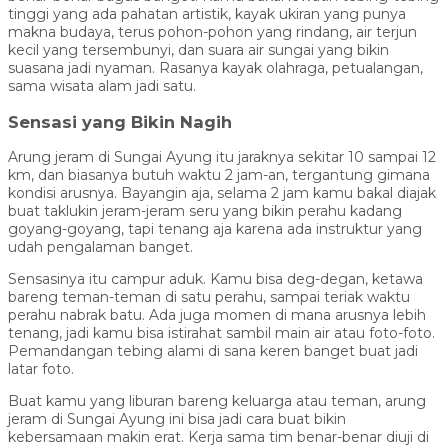
tinggi yang ada pahatan artistik, kayak ukiran yang punya
makna budaya, terus pohon-pohon yang rindang, air terjun
kecil yang tersembunyi, dan suara air sungai yang bikin
suasana jadi nyaman. Rasanya kayak olahraga, petualangan,
sama wisata alam jadi satu.
Sensasi yang Bikin Nagih
Arung jeram di Sungai Ayung itu jaraknya sekitar 10 sampai 12
km, dan biasanya butuh waktu 2 jam-an, tergantung gimana
kondisi arusnya. Bayangin aja, selama 2 jam kamu bakal diajak
buat taklukin jeram-jeram seru yang bikin perahu kadang
goyang-goyang, tapi tenang aja karena ada instruktur yang
udah pengalaman banget.
Sensasinya itu campur aduk. Kamu bisa deg-degan, ketawa
bareng teman-teman di satu perahu, sampai teriak waktu
perahu nabrak batu. Ada juga momen di mana arusnya lebih
tenang, jadi kamu bisa istirahat sambil main air atau foto-foto.
Pemandangan tebing alami di sana keren banget buat jadi
latar foto.
Buat kamu yang liburan bareng keluarga atau teman, arung
jeram di Sungai Ayung ini bisa jadi cara buat bikin
kebersamaan makin erat. Kerja sama tim benar-benar diuji di