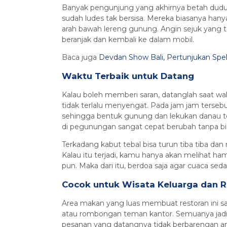
Banyak pengunjung yang akhirnya betah duduk
sudah ludes tak bersisa. Mereka biasanya han
arah bawah lereng gunung. Angin sejuk yang 
beranjak dan kembali ke dalam mobil.
Baca juga
Devdan Show Bali, Pertunjukan Spe
Waktu Terbaik untuk Datang
Kalau boleh memberi saran, datanglah saat wa
tidak terlalu menyengat. Pada jam jam tersebu
sehingga bentuk gunung dan lekukan danau ter
di pegunungan sangat cepat berubah tanpa bis
Terkadang kabut tebal bisa turun tiba tiba d
Kalau itu terjadi, kamu hanya akan melihat ha
pun. Maka dari itu, berdoa saja agar cuaca sed
Cocok untuk Wisata Keluarga dan
Area makan yang luas membuat restoran ini 
atau rombongan teman kantor. Semuanya jadi 
pesanan yang datangnya tidak berbarengan 