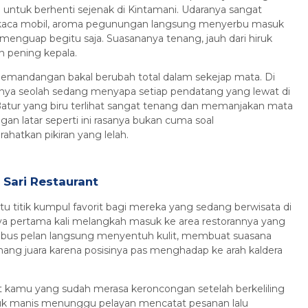
 untuk berhenti sejenak di Kintamani. Udaranya sangat
 kaca mobil, aroma pegunungan langsung menyerbu masuk
i menguap begitu saja. Suasananya tenang, jauh dari hiruk
n pening kepala.
emandangan bakal berubah total dalam sekejap mata. Di
nya seolah sedang menyapa setiap pendatang yang lewat di
atur yang biru terlihat sangat tenang dan memanjakan mata
 latar seperti ini rasanya bukan cuma soal
ahatkan pikiran yang lelah.
Sari Restaurant
tu titik kumpul favorit bagi mereka yang sedang berwisata di
nya pertama kali melangkah masuk ke area restorannya yang
bus pelan langsung menyentuh kulit, membuat suasana
mang juara karena posisinya pas menghadap ke arah kaldera
t kamu yang sudah merasa keroncongan setelah berkeliling
duduk manis menunggu pelayan mencatat pesanan lalu