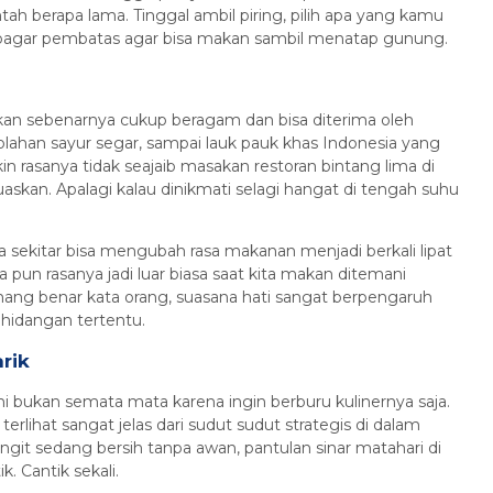
 berapa lama. Tinggal ambil piring, pilih apa yang kamu
n pagar pembatas agar bisa makan sambil menatap gunung.
rkan sebenarnya cukup beragam dan bisa diterima oleh
olahan sayur segar, sampai lauk pauk khas Indonesia yang
 rasanya tidak seajaib masakan restoran bintang lima di
askan. Apalagi kalau dinikmati selagi hangat di tengah suhu
 sekitar bisa mengubah rasa makanan menjadi berkali lipat
a pun rasanya jadi luar biasa saat kita makan ditemani
g benar kata orang, suasana hati sangat berpengaruh
 hidangan tertentu.
rik
ni bukan semata mata karena ingin berburu kulinernya saja.
lihat sangat jelas dari sudut sudut strategis di dalam
git sedang bersih tanpa awan, pantulan sinar matahari di
. Cantik sekali.