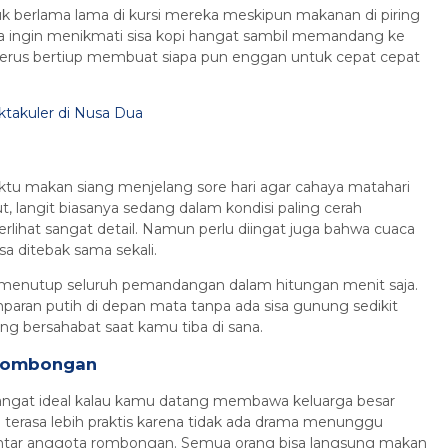
 berlama lama di kursi mereka meskipun makanan di piring
ya ingin menikmati sisa kopi hangat sambil memandang ke
terus bertiup membuat siapa pun enggan untuk cepat cepat
ktakuler di Nusa Dua
ktu makan siang menjelang sore hari agar cahaya matahari
t, langit biasanya sedang dalam kondisi paling cerah
lihat sangat detail. Namun perlu diingat juga bahwa cuaca
a ditebak sama sekali.
an menutup seluruh pemandangan dalam hitungan menit saja.
mparan putih di depan mata tanpa ada sisa gunung sedikit
ang bersahabat saat kamu tiba di sana.
 Rombongan
sangat ideal kalau kamu datang membawa keluarga besar
terasa lebih praktis karena tidak ada drama menunggu
antar anggota rombongan. Semua orang bisa langsung makan