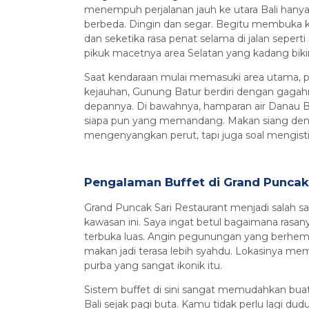
menempuh perjalanan jauh ke utara Bali hanya
berbeda. Dingin dan segar. Begitu membuka
dan seketika rasa penat selama di jalan sepert
pikuk macetnya area Selatan yang kadang biki
Saat kendaraan mulai memasuki area utama, p
kejauhan, Gunung Batur berdiri dengan gagah
depannya. Di bawahnya, hamparan air Danau B
siapa pun yang memandang. Makan siang dengan
mengenyangkan perut, tapi juga soal mengistir
Pengalaman Buffet di Grand Puncak 
Grand Puncak Sari Restaurant menjadi salah sa
kawasan ini. Saya ingat betul bagaimana rasa
terbuka luas. Angin pegunungan yang berhem
makan jadi terasa lebih syahdu. Lokasinya me
purba yang sangat ikonik itu.
Sistem buffet di sini sangat memudahkan bua
Bali sejak pagi buta. Kamu tidak perlu lagi 