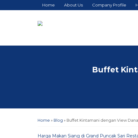
Home
About Us
Company Profile
H
Buffet Kin
Home
»
Blog
»
Buffet Kintamani dengan View Dana
Harga Makan Siang di Grand Puncak Sari Rest