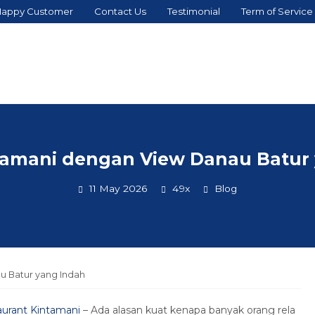
appy Customer
Contact Us
Testimonial
Term of Service
tamani dengan View Danau Batur
11 May 2026
49x
Blog
u Batur yang Indah
aurant Kintamani
– Ada alasan kuat kenapa banyak orang rela