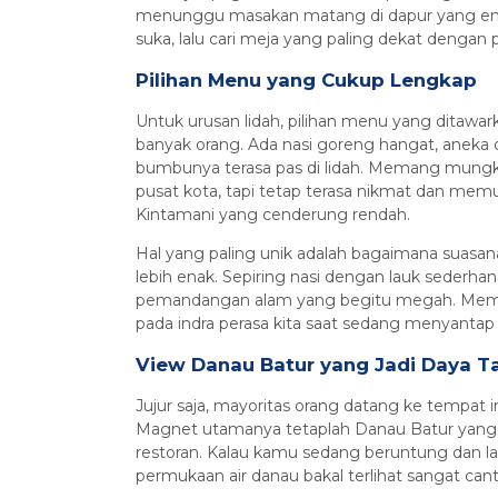
menunggu masakan matang di dapur yang entah
suka, lalu cari meja yang paling dekat denga
Pilihan Menu yang Cukup Lengkap
Untuk urusan lidah, pilihan menu yang ditawa
banyak orang. Ada nasi goreng hangat, aneka 
bumbunya terasa pas di lidah. Memang mungkin
pusat kota, tapi tetap terasa nikmat dan memu
Kintamani yang cenderung rendah.
Hal yang paling unik adalah bagaimana suasana
lebih enak. Sepiring nasi dengan lauk sederhan
pemandangan alam yang begitu megah. Meman
pada indra perasa kita saat sedang menyantap
View Danau Batur yang Jadi Daya Ta
Jujur saja, mayoritas orang datang ke tempat i
Magnet utamanya tetaplah Danau Batur yang ter
restoran. Kalau kamu sedang beruntung dan lan
permukaan air danau bakal terlihat sangat cantik