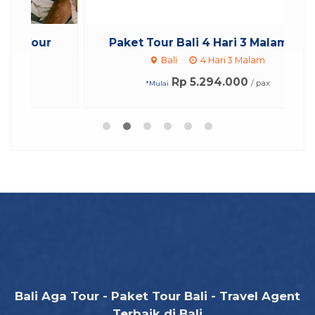
r
Paket Tour Bali 4 Hari 3 Malam L...
Bali
4 Hari 3 Malam
Rp 5.294.000
/ pax
*Mulai
Bali Aga Tour - Paket Tour Bali - Travel Agent
Terbaik di Bali