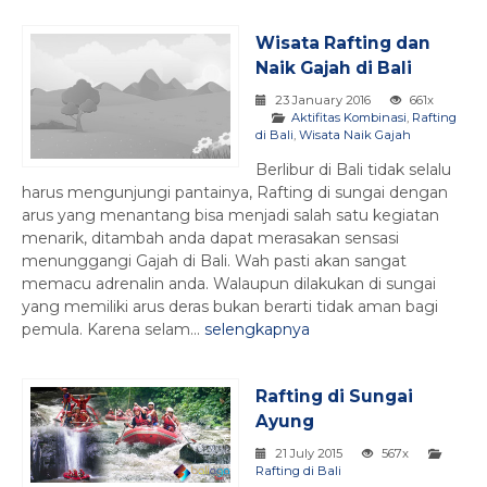
Wisata Rafting dan
Naik Gajah di Bali
23 January 2016
661x
Aktifitas Kombinasi
,
Rafting
di Bali
,
Wisata Naik Gajah
Berlibur di Bali tidak selalu
harus mengunjungi pantainya, Rafting di sungai dengan
arus yang menantang bisa menjadi salah satu kegiatan
menarik, ditambah anda dapat merasakan sensasi
menunggangi Gajah di Bali. Wah pasti akan sangat
memacu adrenalin anda. Walaupun dilakukan di sungai
yang memiliki arus deras bukan berarti tidak aman bagi
pemula. Karena selam...
selengkapnya
Rafting di Sungai
Ayung
21 July 2015
567x
Rafting di Bali