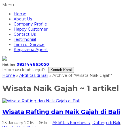
Menu
Home
About Us
Company Profile
Happy Customer
Contact Us
Testimonial
Term of Service
Kerjasama Agent
082144665050
Hotline
Informasi lebih lanjut?
Kontak Kami
Home
»
Aktifitas di Bali
»
Archive of "Wisata Naik Gajah"
Wisata Naik Gajah
~ 1 artikel
Wisata Rafting dan Naik Gajah di Bali
23 January 2016
661x
Aktifitas Kombinasi
,
Rafting di Bali
,