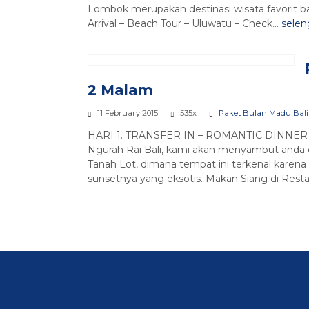
Lombok merupakan destinasi wisata favorit bag
Arrival – Beach Tour – Uluwatu – Check...
sele
2 Malam
11 February 2015
535x
Paket Bulan Madu Bali
HARI 1. TRANSFER IN – ROMANTIC DINNER DI
Ngurah Rai Bali, kami akan menyambut anda 
Tanah Lot, dimana tempat ini terkenal karen
sunsetnya yang eksotis. Makan Siang di Res