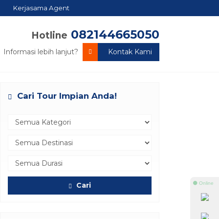
Kerjasama Agent
082144665050
Hotline
Informasi lebih lanjut?
Kontak Kami
Cari Tour Impian Anda!
⚫ Online
Cari