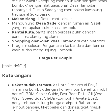
melihat wanita kampung menenun kain songket “khas
Lombok” dengan alat tradisional, Desa Rambitan
tepatnya di Dusun Sade yang merupakan kampung
tradisional Suku Sasak .
Makan siang
di Restaurant sekitar.
Mengunjungi
Desa Sade
, dengan rumah asli Sasak
yang merupakan suku khas Lombok.
Pantai Kuta
, pantai indah berpasir putih dengan
panorama alam yang alami.
Shopping oleh-oleh khas Lombok
di kota Mataram.
Program selesai, Pengantaran ke bandara dan Terima
kasih sudah mengunjungi Lombok.
Harga Per Couple
[table id=161 /]
Keterangan:
Paket sudah termasuk :
Hotel 1 malam di Bali, 1
malam di Lombok dengan honeymoon benefits, mobil
ber-AC, BBM, Sopir / Guide, Fast Boat Bali – Gili (One
Way), Speed Boat Gili-Bali-Lombok (Private Boat),
penyambutan kalung bunga di airport Bali , antar
jemput bandara, tiket parkir dan donasi, tiket masuk