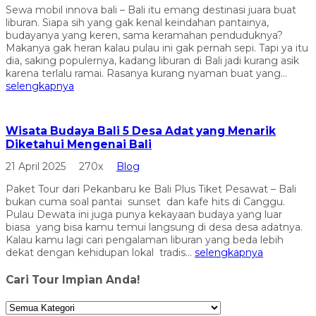
Sewa mobil innova bali – Bali itu emang destinasi juara buat
liburan. Siapa sih yang gak kenal keindahan pantainya,
budayanya yang keren, sama keramahan penduduknya?
Makanya gak heran kalau pulau ini gak pernah sepi. Tapi ya itu
dia, saking populernya, kadang liburan di Bali jadi kurang asik
karena terlalu ramai. Rasanya kurang nyaman buat yang...
selengkapnya
Wisata Budaya Bali 5 Desa Adat yang Menarik
Diketahui Mengenai Bali
21 April 2025
270x
Blog
Paket Tour dari Pekanbaru ke Bali Plus Tiket Pesawat – Bali
bukan cuma soal pantai sunset dan kafe hits di Canggu.
Pulau Dewata ini juga punya kekayaan budaya yang luar
biasa yang bisa kamu temui langsung di desa desa adatnya.
Kalau kamu lagi cari pengalaman liburan yang beda lebih
dekat dengan kehidupan lokal tradis...
selengkapnya
Cari Tour Impian Anda!