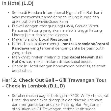
In Hotel (L,D)
Setiba di Bandara International Ngurah Rai Bali, kami
akan menyambut anda dengan kalung bunga dan
dijemput oleh Driver/Guide kami.
Diawali dengan mengunjungi
GWK,
Garuda Wisnu
Kencana. Patung yang akan melebihi tinggi Patung
Liberty jika sudah selesai digarap.
Makan Siang di
Local Restaurant.
Kemudian kita akan menuju
Pantai Dreamland/Pantai
Pandawa
yang terkenal dengan pantai berpasir putih
yang indah.
Menikmati makan malam di atas
Kapal Mewah Bali
Hai Cruise
, makan malam di atas kapal pesiar.
Check In Hotel dengan honeymoon benefits, selamat
beristirahat.
Hari 2. Check Out Bali – Gili Trawangan Tour
– Check In Lombok (B,L,D)
Setelah makan pagi di hotel, jam 07.00 WITA check out
Hotel dan anda akan dijemput oleh driver/guide kami
dan mengantarkan anda ke Padang Bai. Perjalanan
dilanjutkan ke Gili Trawangan, terima kasih sudah