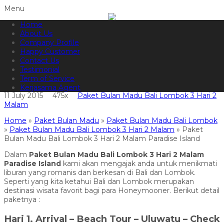
Menu
Home
082144665050
Hotline
About Us
Informasi lebih lanjut?
Kontak Kami
Company Profile
Happy Customer
Paket Bulan Madu Bali Lombok 3
Contact Us
Testimonial
Hari 2 Malam Paradise Island
Term of Service
Kerjasama Agent
11 July 2015
475x
Paket Bulan Madu Bali Lombok 3 Hari 2
Malam
Home
»
Paket Bulan Madu
»
Paket Bulan Madu Bali Lombok
»
Paket Bulan Madu Bali Lombok 3 Hari 2 Malam
»
Paket
Bulan Madu Bali Lombok 3 Hari 2 Malam Paradise Island
Dalam
Paket Bulan Madu Bali Lombok 3 Hari 2 Malam
Paradise Island
kami akan mengajak anda untuk menikmati
liburan yang romanis dan berkesan di Bali dan Lombok.
Seperti yang kita ketahui Bali dan Lombok merupakan
destinasi wisata favorit bagi para Honeymooner. Berikut detail
paketnya :
Hari 1. Arrival – Beach Tour – Uluwatu – Check