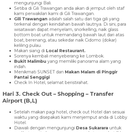
mengunjungi Bali.
Setiba di Gili Trawangan anda akan di jemput oleh staf
kami perwakilan kami di Gili Trawangan.
Gili Trawangan
adalah salah satu dari tiga gili yang
terkenal dengan keindahan bawah lautnya. Di sini, para
wisatawan dapat menyelam, snorkelling, naik glass
bottom boat untuk memandang bawah laut dari atas
boat, berenang, atau sekedar naik Cidomo (dokar)
keliling pulau.
Makan siang di
Local Restaurant.
Sorenya kembali menyeberang ke Lombok.
Bukit Malimbu
yang memiliki panorama alam yang
indah.
Menikmati SUNSET dan
Makan Malam di Pinggir
Pantai Senggigi
Check In Hotel, selamat beristirahat.
Hari 3. Check Out – Shopping – Transfer
Airport (B,L)
Setelah makan pagi hotel, check out Hotel dan sesuai
waktu yang disepakati kami menjemput anda di Lobby
Hotel.
Diawali dengan mengunjungi
Desa Sukarara
untuk