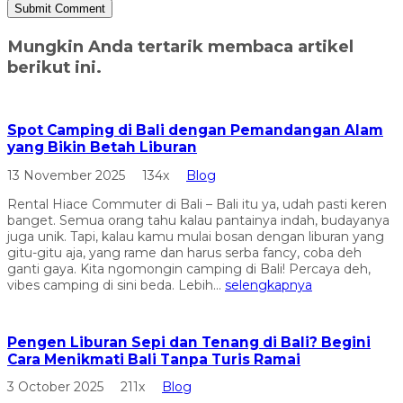
Mungkin Anda tertarik membaca artikel
berikut ini.
Spot Camping di Bali dengan Pemandangan Alam
yang Bikin Betah Liburan
13 November 2025
134x
Blog
Rental Hiace Commuter di Bali – Bali itu ya, udah pasti keren
banget. Semua orang tahu kalau pantainya indah, budayanya
juga unik. Tapi, kalau kamu mulai bosan dengan liburan yang
gitu-gitu aja, yang rame dan harus serba fancy, coba deh
ganti gaya. Kita ngomongin camping di Bali! Percaya deh,
vibes camping di sini beda. Lebih...
selengkapnya
Pengen Liburan Sepi dan Tenang di Bali? Begini
Cara Menikmati Bali Tanpa Turis Ramai
3 October 2025
211x
Blog