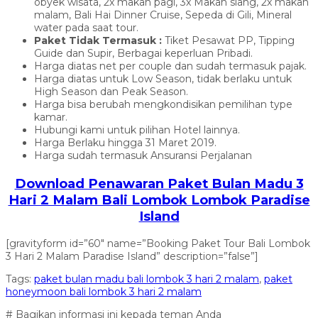
obyek wisata, 2x makan pagi, 3x Makan siang, 2x makan
malam, Bali Hai Dinner Cruise, Sepeda di Gili, Mineral
water pada saat tour.
Paket Tidak Termasuk :
Tiket Pesawat PP, Tipping
Guide dan Supir, Berbagai keperluan Pribadi.
Harga diatas net per couple dan sudah termasuk pajak.
Harga diatas untuk Low Season, tidak berlaku untuk
High Season dan Peak Season.
Harga bisa berubah mengkondisikan pemilihan type
kamar.
Hubungi kami untuk pilihan Hotel lainnya.
Harga Berlaku hingga 31 Maret 2019.
Harga sudah termasuk Ansuransi Perjalanan
Download Penawaran Paket Bulan Madu 3
Hari 2 Malam Bali Lombok Lombok Paradise
Island
[gravityform id=”60″ name=”Booking Paket Tour Bali Lombok
3 Hari 2 Malam Paradise Island” description=”false”]
Tags:
paket bulan madu bali lombok 3 hari 2 malam
,
paket
honeymoon bali lombok 3 hari 2 malam
# Bagikan informasi ini kepada teman Anda