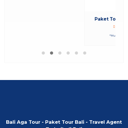
Paket Tour Bali 2 Hari 1 Malam O..
Bali
2 Hari 1 Malam
Rp 2.320.000
/ pax
*Mulai
Bali Aga Tour - Paket Tour Bali - Travel Agent