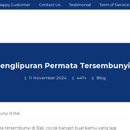
appy Customer
Contact Us
Testimonial
Term of Service
englipuran Permata Tersembunyi 
11 November 2024
447x
Blog
nyi di Bali
ta tersembunyi di Bali, cocok banget buat kamu yang lagi