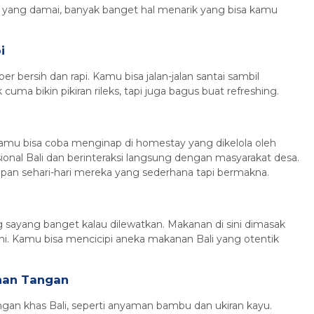
 yang damai, banyak banget hal menarik yang bisa kamu
i
r bersih dan rapi. Kamu bisa jalan-jalan santai sambil
ma bikin pikiran rileks, tapi juga bagus buat refreshing.
mu bisa coba menginap di homestay yang dikelola oleh
sional Bali dan berinteraksi langsung dengan masyarakat desa.
pan sehari-hari mereka yang sederhana tapi bermakna.
g sayang banget kalau dilewatkan. Makanan di sini dimasak
mi. Kamu bisa mencicipi aneka makanan Bali yang otentik
inan Tangan
ngan khas Bali, seperti anyaman bambu dan ukiran kayu.