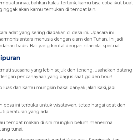
mbuatannya, bahkan kalau tertarik, kamu bisa coba ikut buat
 yang nggak akan kamu temukan di tempat lain.
a adat yang sering diadakan di desa ini. Upacara ini
armonis antara manusia dengan alam dan Tuhan. Ini jadi
n tradisi Bali yang kental dengan nilai-nilai spiritual.
ipuran
kmati suasana yang lebih sejuk dan tenang, usahakan datang
to dengan pencahayaan yang bagus saat golden hour!
luas dan kamu mungkin bakal banyak jalan kaki, jadi
desa ini terbuka untuk wisatawan, tetap hargai adat dan
uti peraturan yang ada.
atau tempat makan di sini mungkin belum menerima
uang tunai.
 mainstream seperti pantai Kuta atau Seminyak, tapi