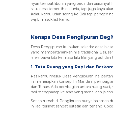
nyari tempat liburan yang beda dari biasanya! Te
satu desa terbersih di dunia, tapi juga kaya a
Kalau kamu udah sering ke Bali tapi pengen n
wajib masuk list kamu.
Kenapa Desa Penglipuran Begi
Desa Penglipuran itu bukan sekadar desa biasa.
yang mempertahankan nilai tradisional Bali, sem
membawa kita ke masa lalu Bali yang asli dan 
1. Tata Ruang yang Rapi dan Berkon
Pas kamu masuk Desa Penglipuran, hal pertam
ini menerapkan konsep Tri Mandala, pembagi
dan Tuhan. Ada pembagian antara ruang suci, 
rapi menghadap ke arah yang sama, dan jalanny
Setiap rumah di Penglipuran punya halaman de
ini jadi terlihat sangat estetik dan tenang. C