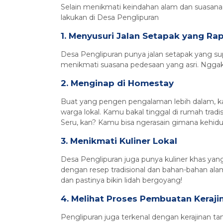
Selain menikmati keindahan alam dan suasana
lakukan di Desa Penglipuran
1. Menyusuri Jalan Setapak yang Rap
Desa Penglipuran punya jalan setapak yang supe
menikmati suasana pedesaan yang asri. Nggak cu
2. Menginap di Homestay
Buat yang pengen pengalaman lebih dalam, ka
warga lokal. Kamu bakal tinggal di rumah tradi
Seru, kan? Kamu bisa ngerasain gimana kehidu
3. Menikmati Kuliner Lokal
Desa Penglipuran juga punya kuliner khas yan
dengan resep tradisional dan bahan-bahan ala
dan pastinya bikin lidah bergoyang!
4. Melihat Proses Pembuatan Keraj
Penglipuran juga terkenal dengan kerajinan ta