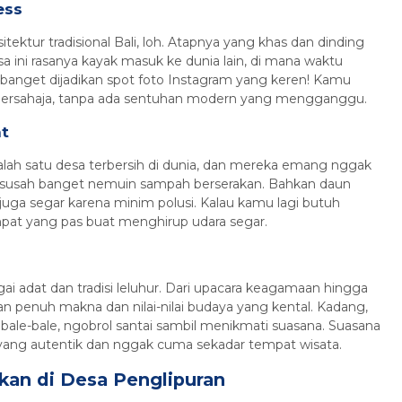
ess
ktur tradisional Bali, loh. Atapnya yang khas dan dinding
 ini rasanya kayak masuk ke dunia lain, di mana waktu
k banget dijadikan spot foto Instagram yang keren! Kamu
n bersahaja, tanpa ada sentuhan modern yang mengganggu.
at
salah satu desa terbersih di dunia, dan mereka emang nggak
al susah banget nemuin sampah berserakan. Bahkan daun
i juga segar karena minim polusi. Kalau kamu lagi butuh
empat yang pas buat menghirup udara segar.
 adat dan tradisi leluhur. Dari upacara keagamaan hingga
an penuh makna dan nilai-nilai budaya yang kental. Kadang,
bale-bale, ngobrol santai sambil menikmati suasana. Suasana
li yang autentik dan nggak cuma sekadar tempat wisata.
ukan di Desa Penglipuran