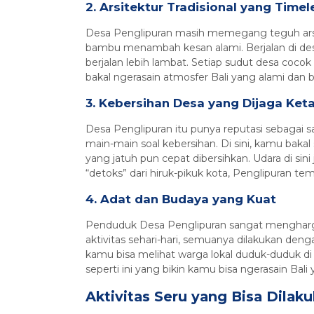
2. Arsitektur Tradisional yang Timel
Desa Penglipuran masih memegang teguh arsite
bambu menambah kesan alami. Berjalan di desa
berjalan lebih lambat. Setiap sudut desa coco
bakal ngerasain atmosfer Bali yang alami da
3. Kebersihan Desa yang Dijaga Ket
Desa Penglipuran itu punya reputasi sebagai 
main-main soal kebersihan. Di sini, kamu bak
yang jatuh pun cepat dibersihkan. Udara di sin
“detoks” dari hiruk-pikuk kota, Penglipuran t
4. Adat dan Budaya yang Kuat
Penduduk Desa Penglipuran sangat menghargai
aktivitas sehari-hari, semuanya dilakukan deng
kamu bisa melihat warga lokal duduk-duduk di 
seperti ini yang bikin kamu bisa ngerasain Ba
Aktivitas Seru yang Bisa Dilak