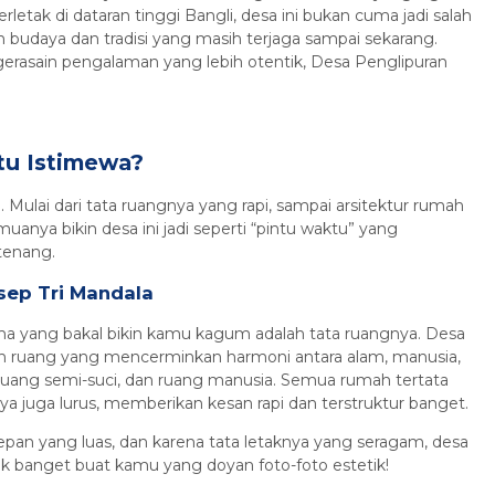
rletak di dataran tinggi Bangli, desa ini bukan cuma jadi salah
kan budaya dan tradisi yang masih terjaga sampai sekarang.
gerasain pengalaman yang lebih otentik, Desa Penglipuran
tu Istimewa?
 Mulai dari tata ruangnya yang rapi, sampai arsitektur rumah
uanya bikin desa ini jadi seperti “pintu waktu” yang
tenang.
sep Tri Mandala
a yang bakal bikin kamu kagum adalah tata ruangnya. Desa
an ruang yang mencerminkan harmoni antara alam, manusia,
ruang semi-suci, dan ruang manusia. Semua rumah tertata
a juga lurus, memberikan kesan rapi dan terstruktur banget.
pan yang luas, dan karena tata letaknya yang seragam, desa
ocok banget buat kamu yang doyan foto-foto estetik!