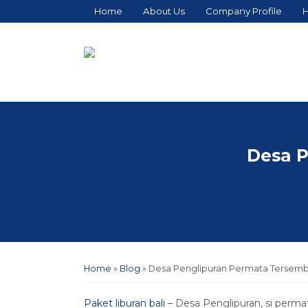
Home
About Us
Company Profile
H
Desa P
Home
»
Blog
»
Desa Penglipuran Permata Tersembu
Paket liburan bali
– Desa Penglipuran, si perma