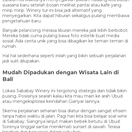
suasana baru setelah bosan melihat pantai atau kafe yang
mirip mirip. Winery tur ini bisa jadi alternatif yang
menyegarkan. Kita dapat hiburan sekaligus pulang membawa
pengetahuan baru.
Banyak pelancong merasa liburan mereka jadi lebih berbobot.
Mereka tidak cuma pulang bawa foto estetik buat media
sosial. Ada cerita unik yang bisa dibagikan ke teman teman di
rumah.
Hal hal sederhana seperti inilah yang bikin sebuah perjalanan
jadi sulit dilupakan.
Mudah Dipadukan dengan Wisata Lain di
Bali
Lokasi Sababay Winery ini tergolong strategis dan tidak bikin
pusing. Posisinya searah kalau kita mau main ke arah Ubud
atau mengeksplorasi keindahan Gianyar lainnya.
Skema perjalanan seharian bisa diatur dengan sangat efisien
tanpa habis waktu di jalan. Pagi hari kita bisa belajar soal wine
di Sababay. Siangnya lanjut makan bebek betutu di Ubud.
Sorenya tinggal santai menikmati sunset di sawah. Terasa
lengkap dan bervariasi dalam satu hari.