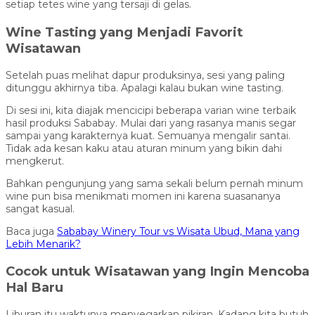
setiap tetes wine yang tersaji di gelas.
Wine Tasting yang Menjadi Favorit
Wisatawan
Setelah puas melihat dapur produksinya, sesi yang paling
ditunggu akhirnya tiba. Apalagi kalau bukan wine tasting.
Di sesi ini, kita diajak mencicipi beberapa varian wine terbaik
hasil produksi Sababay. Mulai dari yang rasanya manis segar
sampai yang karakternya kuat. Semuanya mengalir santai.
Tidak ada kesan kaku atau aturan minum yang bikin dahi
mengkerut.
Bahkan pengunjung yang sama sekali belum pernah minum
wine pun bisa menikmati momen ini karena suasananya
sangat kasual.
Baca juga
Sababay Winery Tour vs Wisata Ubud, Mana yang
Lebih Menarik?
Cocok untuk Wisatawan yang Ingin Mencoba
Hal Baru
Liburan itu waktunya menyegarkan pikiran. Kadang kita butuh