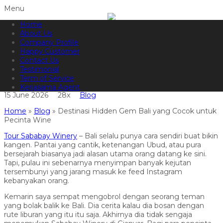
Menu
Home
082144665050
Hotline
About Us
Informasi lebih lanjut?
Kontak Kami
Company Profile
Happy Customer
Destinasi Hidden Gem Bali yang
Contact Us
Testimonial
Cocok untuk Pecinta Wine
Term of Service
Kerjasama Agent
15 June 2026
28x
Blog
Home
»
Blog
»
Destinasi Hidden Gem Bali yang Cocok untuk
Pecinta Wine
Tour Sababay Winery
– Bali selalu punya cara sendiri buat bikin
kangen. Pantai yang cantik, ketenangan Ubud, atau pura
bersejarah biasanya jadi alasan utama orang datang ke sini.
Tapi, pulau ini sebenarnya menyimpan banyak kejutan
tersembunyi yang jarang masuk ke feed Instagram
kebanyakan orang.
Kemarin saya sempat mengobrol dengan seorang teman
yang bolak balik ke Bali. Dia cerita kalau dia bosan dengan
rute liburan yang itu itu saja. Akhirnya dia tidak sengaja