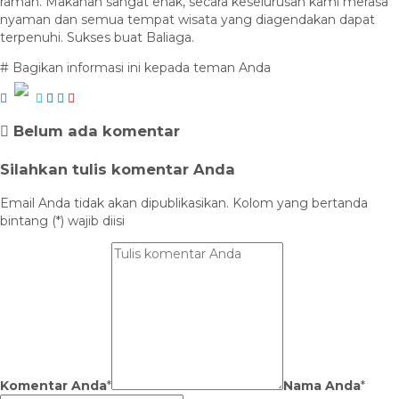
ramah. Makanan sangat enak, secara keselurusan kami merasa
nyaman dan semua tempat wisata yang diagendakan dapat
terpenuhi. Sukses buat Baliaga.
# Bagikan informasi ini kepada teman Anda
Belum ada komentar
Silahkan tulis komentar Anda
Email Anda tidak akan dipublikasikan. Kolom yang bertanda
bintang (*) wajib diisi
Komentar Anda
*
Nama Anda
*