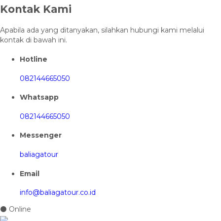
Kontak Kami
Apabila ada yang ditanyakan, silahkan hubungi kami melalui
kontak di bawah ini.
Hotline
082144665050
Whatsapp
082144665050
Messenger
baliagatour
Email
info@baliagatour.co.id
⚫ Online