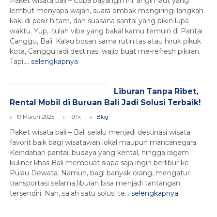
Paket wisata bali – Coba bayangin ini: angin laut yang
lembut menyapa wajah, suara ombak mengiringi langkah
kaki di pasir hitam, dan suasana santai yang bikin lupa
waktu. Yup, itulah vibe yang bakal kamu temuin di Pantai
Canggu, Bali. Kalau bosan sama rutinitas atau hiruk pikuk
kota, Canggu jadi destinasi wajib buat me-refresh pikiran.
Tapi,...
selengkapnya
Liburan Tanpa Ribet,
Rental Mobil di Buruan Bali Jadi Solusi Terbaik!
19 March 2025
197x
Blog
Paket wisata bali – Bali selalu menjadi destinasi wisata
favorit baik bagi wisatawan lokal maupun mancanegara.
Keindahan pantai, budaya yang kental, hingga ragam
kuliner khas Bali membuat siapa saja ingin berlibur ke
Pulau Dewata. Namun, bagi banyak orang, mengatur
transportasi selama liburan bisa menjadi tantangan
tersendiri. Nah, salah satu solusi te...
selengkapnya