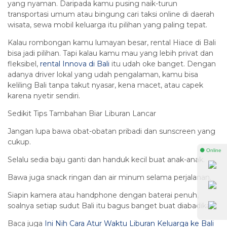
yang nyaman. Daripada kamu pusing naik-turun
transportasi umum atau bingung cari taksi online di daerah
wisata, sewa mobil keluarga itu pilihan yang paling tepat.
Kalau rombongan kamu lumayan besar, rental Hiace di Bali
bisa jadi pilihan. Tapi kalau kamu mau yang lebih privat dan
fleksibel,
rental Innova di Bali
itu udah oke banget. Dengan
adanya driver lokal yang udah pengalaman, kamu bisa
keliling Bali tanpa takut nyasar, kena macet, atau capek
karena nyetir sendiri.
Sedikit Tips Tambahan Biar Liburan Lancar
Jangan lupa bawa obat-obatan pribadi dan sunscreen yang
cukup.
⚫ Online
Selalu sedia baju ganti dan handuk kecil buat anak-anak.
Bawa juga snack ringan dan air minum selama perjalanan.
Siapin kamera atau handphone dengan baterai penuh,
soalnya setiap sudut Bali itu bagus banget buat diabadikan.
Baca juga
Ini Nih Cara Atur Waktu Liburan Keluarga ke Bali