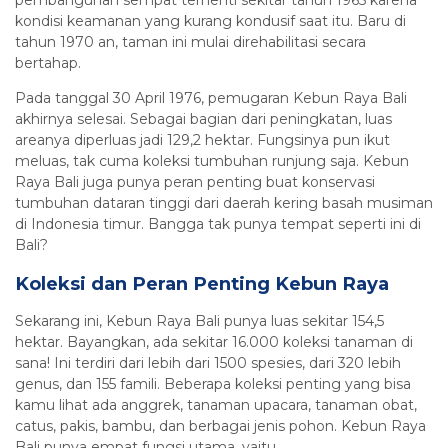
pembangunan sempat terhenti sekitar tahun 1965 karena
kondisi keamanan yang kurang kondusif saat itu. Baru di
tahun 1970 an, taman ini mulai direhabilitasi secara
bertahap.
Pada tanggal 30 April 1976, pemugaran Kebun Raya Bali
akhirnya selesai. Sebagai bagian dari peningkatan, luas
areanya diperluas jadi 129,2 hektar. Fungsinya pun ikut
meluas, tak cuma koleksi tumbuhan runjung saja. Kebun
Raya Bali juga punya peran penting buat konservasi
tumbuhan dataran tinggi dari daerah kering basah musiman
di Indonesia timur. Bangga tak punya tempat seperti ini di
Bali?
Koleksi dan Peran Penting Kebun Raya
Sekarang ini, Kebun Raya Bali punya luas sekitar 154,5
hektar. Bayangkan, ada sekitar 16.000 koleksi tanaman di
sana! Ini terdiri dari lebih dari 1500 spesies, dari 320 lebih
genus, dan 155 famili. Beberapa koleksi penting yang bisa
kamu lihat ada anggrek, tanaman upacara, tanaman obat,
catus, pakis, bambu, dan berbagai jenis pohon. Kebun Raya
Bali punya empat fungsi utama, yaitu.