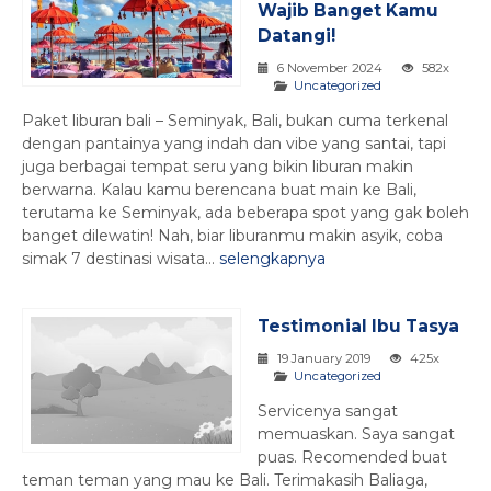
Wajib Banget Kamu
Datangi!
6 November 2024
582x
Uncategorized
Paket liburan bali – Seminyak, Bali, bukan cuma terkenal
dengan pantainya yang indah dan vibe yang santai, tapi
juga berbagai tempat seru yang bikin liburan makin
berwarna. Kalau kamu berencana buat main ke Bali,
terutama ke Seminyak, ada beberapa spot yang gak boleh
banget dilewatin! Nah, biar liburanmu makin asyik, coba
simak 7 destinasi wisata...
selengkapnya
Testimonial Ibu Tasya
19 January 2019
425x
Uncategorized
Servicenya sangat
memuaskan. Saya sangat
puas. Recomended buat
teman teman yang mau ke Bali. Terimakasih Baliaga,