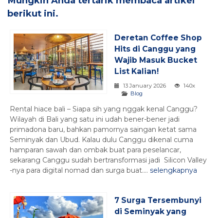
Mungkin Anda tertarik membaca artikel
berikut ini.
Deretan Coffee Shop
Hits di Canggu yang
Wajib Masuk Bucket
List Kalian!
13 January 2026
140x
Blog
Rental hiace bali – Siapa sih yang nggak kenal Canggu?
Wilayah di Bali yang satu ini udah bener-bener jadi
primadona baru, bahkan pamornya saingan ketat sama
Seminyak dan Ubud. Kalau dulu Canggu dikenal cuma
hamparan sawah dan ombak buat para peselancar,
sekarang Canggu sudah bertransformasi jadi Silicon Valley
-nya para digital nomad dan surga buat....
selengkapnya
7 Surga Tersembunyi
di Seminyak yang