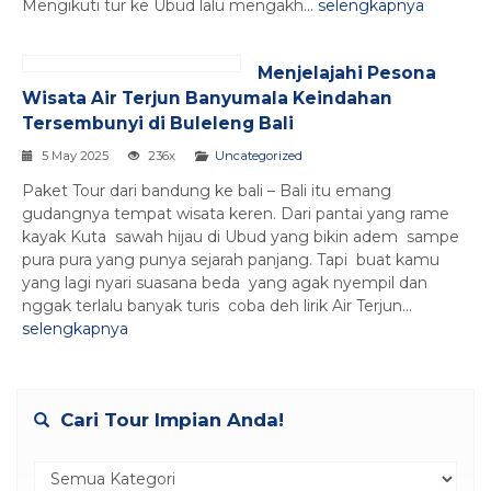
Mengikuti tur ke Ubud lalu mengakh...
selengkapnya
Menjelajahi Pesona
Wisata Air Terjun Banyumala Keindahan
Tersembunyi di Buleleng Bali
5 May 2025
236x
Uncategorized
Paket Tour dari bandung ke bali – Bali itu emang
gudangnya tempat wisata keren. Dari pantai yang rame
kayak Kuta sawah hijau di Ubud yang bikin adem sampe
pura pura yang punya sejarah panjang. Tapi buat kamu
yang lagi nyari suasana beda yang agak nyempil dan
nggak terlalu banyak turis coba deh lirik Air Terjun...
selengkapnya
Cari Tour Impian Anda!