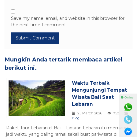
Save my name, email, and website in this browser for
the next time I comment.
Mungkin Anda tertarik membaca artikel
berikut ini.
Waktu Terbaik
Mengunjungi Tempat
Wisata Bali Saat
⚫ Online
Lebaran
25 March 2026
75x
Blog
Paket Tour Lebaran di Bali – Liburan Lebaran itu memang
jadi waktu yang paling ramai sekali buat pariwisata di