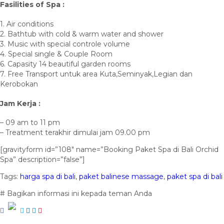
Fasilities of Spa :
1. Air conditions
2. Bathtub with cold & warm water and shower
3. Music with special controle volume
4. Special single & Couple Room
6. Capasity 14 beautiful garden rooms
7. Free Transport untuk area Kuta,Seminyak,Legian dan
Kerobokan
Jam Kerja :
– 09 am to 11 pm
– Treatment terakhir dimulai jam 09.00 pm
[gravityform id=”108″ name=”Booking Paket Spa di Bali Orchid
Spa” description=”false”]
Tags:
harga spa di bali
,
paket balinese massage
,
paket spa di bali
# Bagikan informasi ini kepada teman Anda