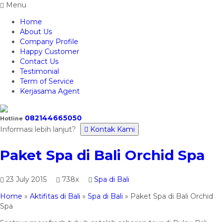
Menu
Home
About Us
Company Profile
Happy Customer
Contact Us
Testimonial
Term of Service
Kerjasama Agent
082144665050
Hotline
Informasi lebih lanjut?
Kontak Kami
Paket Spa di Bali Orchid Spa
23 July 2015
738x
Spa di Bali
Home
»
Aktifitas di Bali
»
Spa di Bali
»
Paket Spa di Bali Orchid
Spa