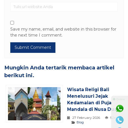
Save my name, email, and website in this browser for
the next time I comment.
Mungkin Anda tertarik membaca artikel
berikut ini.
Wisata Religi Bali
Menelusuri Jejak
⚫ Online
Kedamaian di Puja
Mandala di Nusa Dua
27 February 2026
92x
Blog