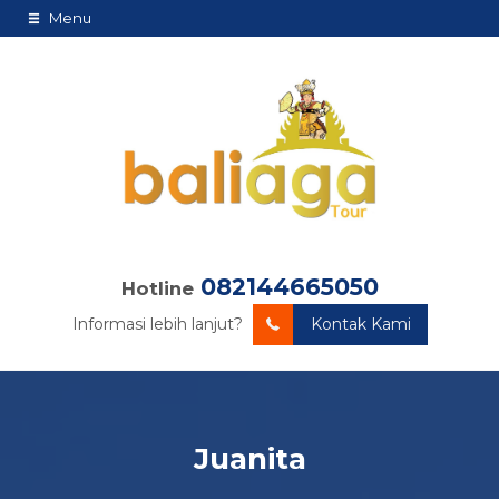
Menu
082144665050
Hotline
Informasi lebih lanjut?
Kontak Kami
Juanita