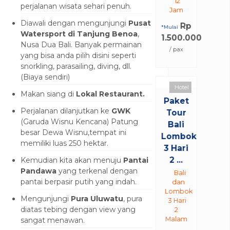
12
perjalanan wisata sehari penuh.
Jam
Diawali dengan mengunjungi
Pusat
Rp
*Mulai
Watersport di Tanjung Benoa
,
1.500.000
Nusa Dua Bali. Banyak permainan
/ pax
yang bisa anda pilih disini seperti
snorkling, parasailing, diving, dll.
(Biaya sendiri)
Hotel
Makan siang di
Lokal Restaurant.
Paket
Perjalanan dilanjutkan ke
GWK
Tour
(Garuda Wisnu Kencana) Patung
Bali
besar Dewa Wisnu,tempat ini
Lombok
memiliki luas 250 hektar.
3 Hari
2 ...
Kemudian kita akan menuju
Pantai
Pandawa
yang terkenal dengan
Bali
pantai berpasir putih yang indah.
dan
Lombok
Mengunjungi
Pura Uluwatu
, pura
3 Hari
diatas tebing dengan view yang
2
Malam
sangat menawan.