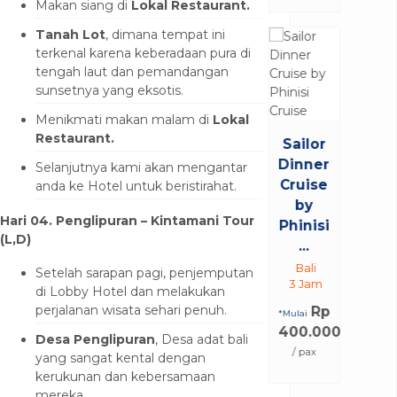
Makan siang di
Lokal Restaurant.
Tanah Lot
, dimana tempat ini
terkenal karena keberadaan pura di
tengah laut dan pemandangan
sunsetnya yang eksotis.
Menikmati makan malam di
Lokal
Restaurant.
Sailor
Dinner
Selanjutnya kami akan mengantar
Cruise
anda ke Hotel untuk beristirahat.
by
Hari 04.
Penglipuran
– Kintamani Tour
Phinisi
(L,D)
...
Bali
Setelah sarapan pagi, penjemputan
3 Jam
di Lobby Hotel dan melakukan
perjalanan wisata sehari penuh.
Rp
*Mulai
400.000
Desa Penglipuran
, Desa adat bali
/ pax
yang sangat kental dengan
kerukunan dan kebersamaan
mereka.