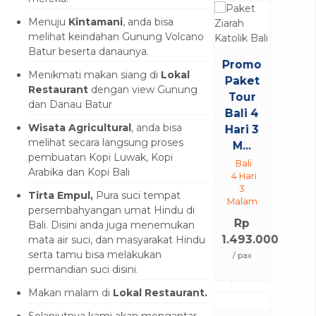
Menuju
Kintamani
, anda bisa
melihat keindahan Gunung Volcano
Batur beserta danaunya.
Promo
Menikmati makan siang di
Lokal
Paket
Restaurant
dengan view Gunung
Tour
dan Danau Batur
Bali 4
Wisata Agricultural
, anda bisa
Hari 3
melihat secara langsung proses
M...
pembuatan Kopi Luwak, Kopi
Bali
Arabika dan Kopi Bali
4 Hari
3
Tirta Empul,
Pura suci tempat
Malam
persembahyangan umat Hindu di
Rp
Bali. Disini anda juga menemukan
1.493.000
mata air suci, dan masyarakat Hindu
serta tamu bisa melakukan
/ pax
permandian suci disini.
Makan malam di
Lokal Restaurant.
Selanjutnya kami akan mengantar