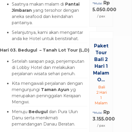
Rp
Saatnya makan malam di
Pantai
*Mulai
5.050.000
Jimbaran
yang tersohor dengan
aneka seafood dan keindahan
/ pax
pantainya.
Selanjutnya, kami akan mengantar
anda ke Hotel untuk beristirahat.
Paket
Hari 03. Bedugul – Tanah Lot Tour (L,D)
Tour
Bali 2
Setelah sarapan pagi, penjemputan
Hari 1
di Lobby Hotel dan melakukan
Malam
perjalanan wisata sehari penuh.
O...
Kita mengawali perjalanan dengan
Bali
mengunjungi
Taman Ayun
yg
2 Hari
merupakan peninggalan Kerajaan
1
Mengwi.
Malam
Menuju
Bedugul
dan Pura Ulun
Rp
*Mulai
Danu serta menikmati
3.155.000
pemandangan Danau Beratan.
/ pax