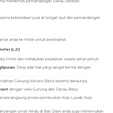
erta menikmati pemandangan Danau Beratan.
 karena keberadaan pura di tengah laut dan pemandangan
ar anda ke Hotel untuk beristirahat.
nsfer (L,D)
by Hotel dan melakukan perjalanan wisata sehari penuh.
lipuran
, Desa adat bali yang sangat kental dengan
keindahan Gunung Volcano Batur beserta danaunya.
urant
dengan view Gunung dan Danau Batur
 secara langsung proses pembuatan Kopi Luwak, Kopi
hyangan umat Hindu di Bali. Disini anda juga menemukan