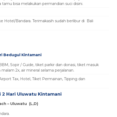
a tamu bisa melakukan permandian suci disini.
 Hotel/Bandara. Terimakasih sudah berlibur di Bali
ri Bedugul Kintamani
BBM, Sopir / Guide, tiket parkir dan donasi, tiket masuk
malam 2x, air mineral selama perjalanan.
Airport Tax, Hotel, Tiket Permainan, Tipping dan
i 2 Hari Uluwatu Kintamani
ach – Uluwatu
(L,D)
dara.