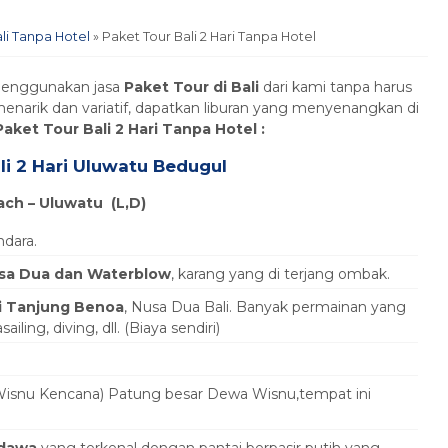
li Tanpa Hotel
»
Paket Tour Bali 2 Hari Tanpa Hotel
 menggunakan jasa
Paket Tour di Bali
dari kami tanpa harus
arik dan variatif, dapatkan liburan yang menyenangkan di
Paket Tour Bali 2 Hari Tanpa Hotel :
li 2 Hari Uluwatu Bedugul
ach – Uluwatu
(L,D)
dara.
usa Dua dan Waterblow
, karang yang di terjang ombak.
i Tanjung Benoa
, Nusa Dua Bali. Banyak permainan yang
sailing, diving, dll. (Biaya sendiri)
Bali Orchid Spa
Bali
isnu Kencana) Patung besar Dewa Wisnu,tempat ini
Rp 290.000
/ pax
*Mulai