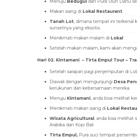
Menuju
Bedugul
dan Pura Ulun Danu s
Makan siang di
Lokal
Restaurant
.
Tanah Lot
, dimana tempat ini terkenal
sunsetnya yang eksotis.
Menikmati makan malam di
Lokal
Setelah makan malam, kami akan mengant
Hari 02. Kintamani – Tirta Empul Tour – Tra
Setelah sarapan pagi penjemputan di Lob
Diawali dengan mengunjungi
Desa Peng
kerukunan dan kebersamaan mereka.
Menuju
Kintamani
, anda bisa melihat 
Menikmati makan siang di
Lokal Resta
Wisata Agricultural
, anda bisa melihat
Arabika dan Kopi Bali
Tirta Empul,
Pura suci tempat persemba