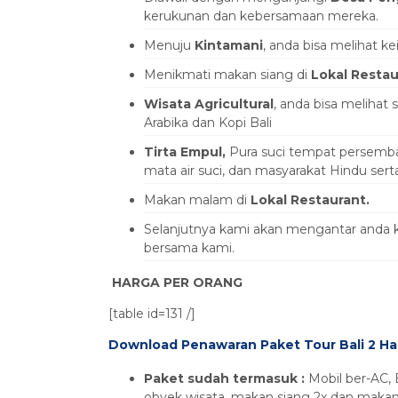
kerukunan dan kebersamaan mereka.
Menuju
Kintamani
, anda bisa melihat 
Menikmati makan siang di
Lokal Resta
Wisata Agricultural
, anda bisa melihat
Arabika dan Kopi Bali
Tirta Empul,
Pura suci tempat persemba
mata air suci, dan masyarakat Hindu sert
Makan malam di
Lokal Restaurant.
Selanjutnya kami akan mengantar anda ke
bersama kami.
HARGA PER ORANG
[table id=131 /]
Download Penawaran Paket Tour Bali 2 Ha
Paket sudah termasuk :
Mobil ber-AC, 
obyek wisata, makan siang 2x dan makan 