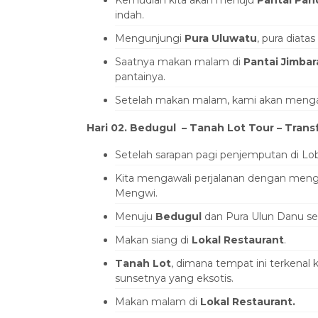
Kemudian kita akan menuju
Pantai Pa
indah.
Mengunjungi
Pura Uluwatu
, pura diat
Saatnya makan malam di
Pantai Jimbar
pantainya.
Setelah makan malam, kami akan mengant
Hari 02. Bedugul – Tanah Lot Tour – Transf
Setelah sarapan pagi penjemputan di Lob
Kita mengawali perjalanan dengan men
Mengwi.
Menuju
Bedugul
dan Pura Ulun Danu s
Makan siang di
Lokal Restaurant
.
Tanah Lot
, dimana tempat ini terkenal
sunsetnya yang eksotis.
Makan malam di
Lokal Restaurant.