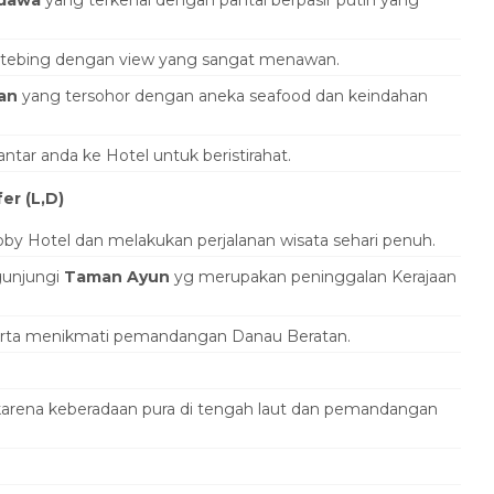
ndawa
yang terkenal dengan pantai berpasir putih yang
as tebing dengan view yang sangat menawan.
an
yang tersohor dengan aneka seafood dan keindahan
ar anda ke Hotel untuk beristirahat.
er (L,D)
by Hotel dan melakukan perjalanan wisata sehari penuh.
gunjungi
Taman Ayun
yg merupakan peninggalan Kerajaan
erta menikmati pemandangan Danau Beratan.
 karena keberadaan pura di tengah laut dan pemandangan