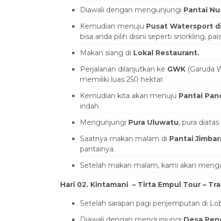
Diawali dengan mengunjungi
Pantai N
Kemudian menuju
Pusat Watersport d
bisa anda pilih disini seperti snorkling, para
Makan siang di
Lokal Restaurant.
Perjalanan dilanjutkan ke
GWK
(Garuda W
memiliki luas 250 hektar.
Kemudian kita akan menuju
Pantai Pa
indah.
Mengunjungi
Pura Uluwatu
, pura diat
Saatnya makan malam di
Pantai Jimbar
pantainya.
Setelah makan malam, kami akan mengant
Hari 02. Kintamani – Tirta Empul Tour – Tra
Setelah sarapan pagi penjemputan di Lob
Diawali dengan mengunjungi
Desa Peng