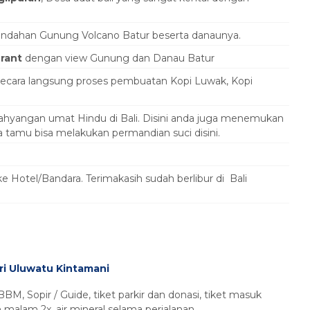
keindahan Gunung Volcano Batur beserta danaunya.
urant
dengan view Gunung dan Danau Batur
 secara langsung proses pembuatan Kopi Luwak, Kopi
hyangan umat Hindu di Bali. Disini anda juga menemukan
a tamu bisa melakukan permandian suci disini.
 Hotel/Bandara. Terimakasih sudah berlibur di Bali
ri Uluwatu Kintamani
BBM, Sopir / Guide, tiket parkir dan donasi, tiket masuk
malam 2x, air mineral selama perjalanan.