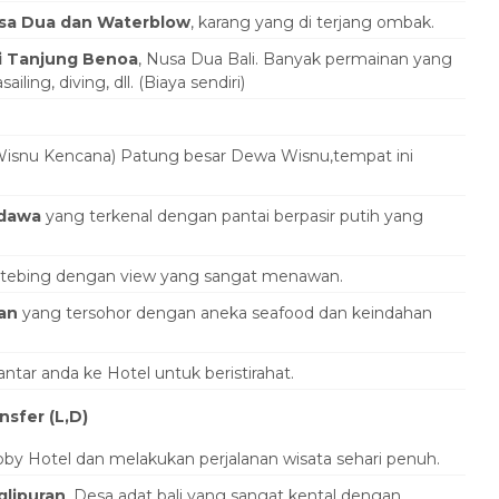
usa Dua dan Waterblow
, karang yang di terjang ombak.
i Tanjung Benoa
, Nusa Dua Bali. Banyak permainan yang
sailing, diving, dll. (Biaya sendiri)
isnu Kencana) Patung besar Dewa Wisnu,tempat ini
ndawa
yang terkenal dengan pantai berpasir putih yang
as tebing dengan view yang sangat menawan.
an
yang tersohor dengan aneka seafood dan keindahan
ar anda ke Hotel untuk beristirahat.
nsfer (L,D)
by Hotel dan melakukan perjalanan wisata sehari penuh.
lipuran
, Desa adat bali yang sangat kental dengan