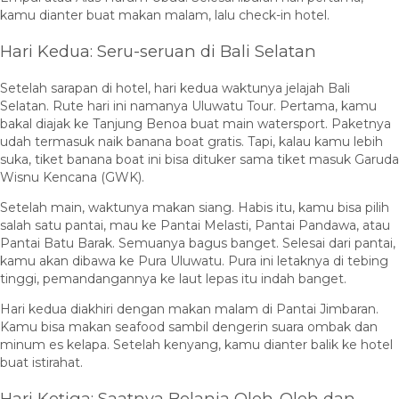
kamu dianter buat makan malam, lalu check-in hotel.
Hari Kedua: Seru-seruan di Bali Selatan
Setelah sarapan di hotel, hari kedua waktunya jelajah Bali
Selatan. Rute hari ini namanya Uluwatu Tour. Pertama, kamu
bakal diajak ke Tanjung Benoa buat main watersport. Paketnya
udah termasuk naik banana boat gratis. Tapi, kalau kamu lebih
suka, tiket banana boat ini bisa dituker sama tiket masuk Garuda
Wisnu Kencana (GWK).
Setelah main, waktunya makan siang. Habis itu, kamu bisa pilih
salah satu pantai, mau ke Pantai Melasti, Pantai Pandawa, atau
Pantai Batu Barak. Semuanya bagus banget. Selesai dari pantai,
kamu akan dibawa ke Pura Uluwatu. Pura ini letaknya di tebing
tinggi, pemandangannya ke laut lepas itu indah banget.
Hari kedua diakhiri dengan makan malam di Pantai Jimbaran.
Kamu bisa makan seafood sambil dengerin suara ombak dan
minum es kelapa. Setelah kenyang, kamu dianter balik ke hotel
buat istirahat.
Hari Ketiga: Saatnya Belanja Oleh-Oleh dan