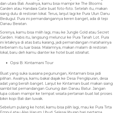
dan utara Bali. Awalnya, kamu bisa mampir ke The Blooms
Garden atau Handara Gate buat foto-foto. Setelah itu, makan
siang dulu di restoran lokal. Terus, lanjut lagi ke Pura Ulun Danu
Bedugul. Pura ini pemandangannya keren banget, ada di tepi
Danau Beratan.
Sorenya, kamu bisa milih lagi, mau ke Jungle Gold atau Secret
Garden. Habis itu, langsung meluncur ke Pura Tanah Lot. Pura
ini letaknya di atas batu karang, jadi pemandangan mataharinya
terbenam itu luar biasa. Malamnya, makan malam di restoran
lokal, baru deh kamu dianter ke hotel buat istirahat.
Opsi B: Kintamani Tour
Buat yang suka suasana pegunungan, Kintamani bisa jadi
pilihan. Awalnya, kamu bakal diajak ke Desa Penglipuran, desa
adat yang bersih banget. Lanjut ke Kintamani buat makan siang
sambil liat pemandangan Gunung dan Danau Batur. Jangan
lupa cobain mampir ke tempat wisata pertanian buat liat proses
bikin kopi Bali dan luwak.
Sebelum pulang ke hotel, kamu bisa pilih lagi, mau ke Pura Tirta
Empul atau Alas Harum Ubud. Selesai liburan hari pertama,