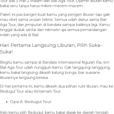
Tour Bali 3 Hari 2 Malam dari Bali Aga Tour. Dijamin liburan kamu
bakal seru tanpa harus mikirin macem-macem.
Paket ini pas banget buat kamu yang pengen liburan tapi gak
mau ribet sama urusan teknis. Semua udah diatur sama Bali
Aga Tour, dari jemputan di bandara sampai baliknya lagi. Kamu
tinggal duduk santai dan nikmatin aja semua pemandangan
indah yang ada di Bali.
Hari Pertama Langsung Liburan, Pilih Suka-
Suka!
Begitu kamu sampai di Bandara Internasional Ngurah Rai, tim
Bali Aga Tour udah nungguin kamu. Gak tanggung-tanggung,
kamu bakal langsung dikasih kalung bunga, biar suasana
liburannya langsung berasa.
Di hari pertama ini, kamu dikasih dua pilihan rute liburan, mau ke
Bedugul Tour atau Kintamani Tour.
Opsi A: Bedugul Tour
Kalo kamu pilih Bedugul, kamu bakal diajak ke daerah tengah