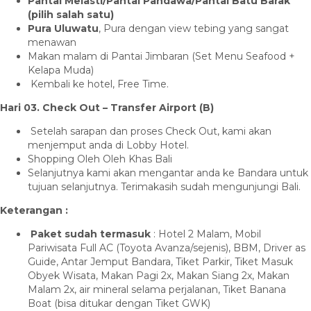
Pantai Melasti/Pantai Pandawa/Pantai Batu Barak
(pilih salah satu)
Pura Uluwatu
, Pura dengan view tebing yang sangat
menawan
Makan malam di Pantai Jimbaran (Set Menu Seafood +
Kelapa Muda)
Kembali ke hotel, Free Time.
Hari 03. Check Out – Transfer Airport (B)
Setelah sarapan dan proses Check Out, kami akan
menjemput anda di Lobby Hotel.
Shopping Oleh Oleh Khas Bali
Selanjutnya kami akan mengantar anda ke Bandara untuk
tujuan selanjutnya. Terimakasih sudah mengunjungi Bali.
Keterangan :
Paket sudah termasuk
: Hotel 2 Malam, Mobil
Pariwisata Full AC (Toyota Avanza/sejenis), BBM, Driver as
Guide, Antar Jemput Bandara, Tiket Parkir, Tiket Masuk
Obyek Wisata, Makan Pagi 2x, Makan Siang 2x, Makan
Malam 2x, air mineral selama perjalanan, Tiket Banana
Boat (bisa ditukar dengan Tiket GWK)