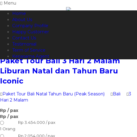
Menu
Home
082144665050
Hotline
About Us
Informasi lebih lanjut?
Kontak Kami
Company Profile
Happy Customer
Contact Us
Testimonial
Term of Service
Kerjasama Agent
Paket Tour Bali 3 Hari 2 Malam
Liburan Natal dan Tahun Baru
Iconic
Paket Tour Bali Natal Tahun Baru (Peak Season)
Bali
3
Hari 2 Malam
Rp
/ pax
Rp
/ pax
Rp 3.454.000 / pax
1 Orang
Rp 2.054.000 / pax