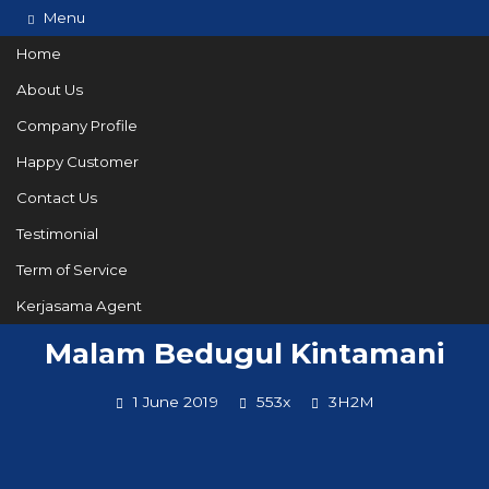
Menu
Home
About Us
Company Profile
082144665050
Hotline
Happy Customer
Informasi lebih lanjut?
Kontak Kami
Contact Us
Testimonial
Term of Service
Paket Tour Bali 3 Hari 2
Kerjasama Agent
Malam Bedugul Kintamani
1 June 2019
553x
3H2M