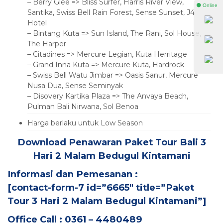
– Berry Glee => Bliss Surfer, Harris River View,
⚫ Online
Santika, Swiss Bell Rain Forest, Sense Sunset, J4
Hotel
– Bintang Kuta => Sun Island, The Rani, Sol House,
The Harper
– Citadines => Mercure Legian, Kuta Herritage
– Grand Inna Kuta => Mercure Kuta, Hardrock
– Swiss Bell Watu Jimbar => Oasis Sanur, Mercure
Nusa Dua, Sense Seminyak
– Disovery Kartika Plaza => The Anvaya Beach,
Pulman Bali Nirwana, Sol Benoa
Harga berlaku untuk Low Season
Download Penawaran Paket Tour Bali 3
Hari 2 Malam Bedugul Kintamani
Informasi dan Pemesanan :
[contact-form-7 id=”6665″ title=”Paket
Tour 3 Hari 2 Malam Bedugul Kintamani”]
Office Call : 0361 – 4480489