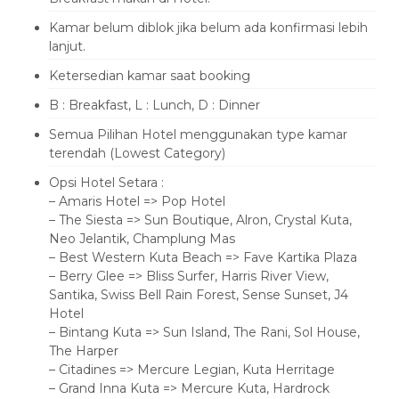
Kamar belum diblok jika belum ada konfirmasi lebih
lanjut.
Ketersedian kamar saat booking
B : Breakfast, L : Lunch, D : Dinner
Semua Pilihan Hotel menggunakan type kamar
terendah (Lowest Category)
Opsi Hotel Setara :
– Amaris Hotel => Pop Hotel
– The Siesta => Sun Boutique, Alron, Crystal Kuta,
Neo Jelantik, Champlung Mas
– Best Western Kuta Beach => Fave Kartika Plaza
– Berry Glee => Bliss Surfer, Harris River View,
Santika, Swiss Bell Rain Forest, Sense Sunset, J4
Hotel
– Bintang Kuta => Sun Island, The Rani, Sol House,
The Harper
– Citadines => Mercure Legian, Kuta Herritage
– Grand Inna Kuta => Mercure Kuta, Hardrock