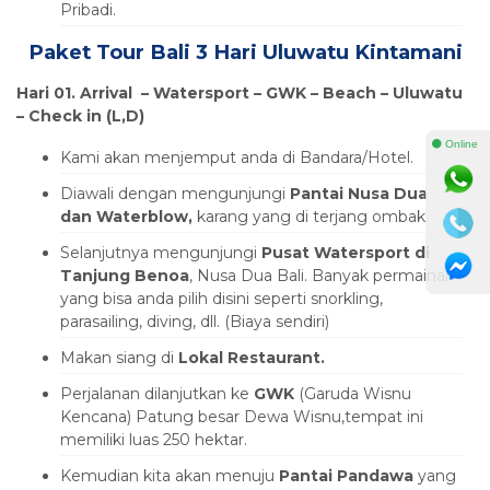
Pribadi.
Paket Tour Bali 3 Hari Uluwatu Kintamani
Hari 01. Arrival –
Watersport – GWK – Beach – Uluwatu
– Check in (L,D)
⚫ Online
Kami akan menjemput anda di Bandara/Hotel.
Diawali dengan mengunjungi
Pantai Nusa Dua
dan Waterblow,
karang yang di terjang ombak.
Selanjutnya mengunjungi
Pusat Watersport di
Tanjung Benoa
, Nusa Dua Bali. Banyak permainan
yang bisa anda pilih disini seperti snorkling,
parasailing, diving, dll. (Biaya sendiri)
Makan siang di
Lokal Restaurant.
Perjalanan dilanjutkan ke
GWK
(Garuda Wisnu
Kencana) Patung besar Dewa Wisnu,tempat ini
memiliki luas 250 hektar.
Kemudian kita akan menuju
Pantai Pandawa
yang