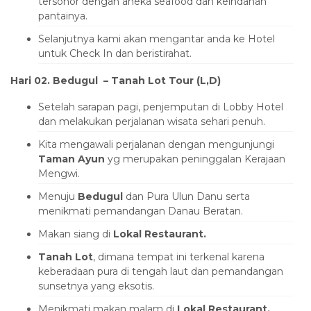
tersohor dengan aneka seafood dan keindahan
pantainya.
Selanjutnya kami akan mengantar anda ke Hotel
untuk Check In dan beristirahat.
Hari 02. Bedugul – Tanah Lot Tour (L,D)
Setelah sarapan pagi, penjemputan di Lobby Hotel
dan melakukan perjalanan wisata sehari penuh.
Kita mengawali perjalanan dengan mengunjungi
Taman Ayun
yg merupakan peninggalan Kerajaan
Mengwi.
Menuju
Bedugul
dan Pura Ulun Danu serta
menikmati pemandangan Danau Beratan.
Makan siang di
Lokal Restaurant.
Tanah Lot
, dimana tempat ini terkenal karena
keberadaan pura di tengah laut dan pemandangan
sunsetnya yang eksotis.
Menikmati makan malam di
Lokal Restaurant.