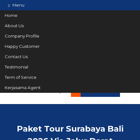
Menu
Home
About Us
Company Profile
Happy Customer
Contact Us
Testimonial
Term of Service
082144665050
Hotline
Kerjasama Agent
Informasi lebih lanjut?
Kontak Kami
Paket Tour Surabaya Bali