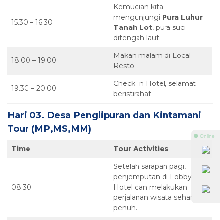
Kemudian kita
mengunjungi
Pura Luhur
15.30 – 16.30
Tanah Lot
, pura suci
ditengah laut.
Makan malam di Local
18.00 – 19.00
Resto
Check In Hotel, selamat
19.30 – 20.00
beristirahat
Hari 03. Desa Penglipuran dan Kintamani
Tour (MP,MS,MM)
⚫ Online
Time
Tour Activities
Setelah sarapan pagi,
penjemputan di Lobby
08.30
Hotel dan melakukan
perjalanan wisata sehari
penuh.