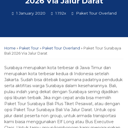
2026 Via Jalur Darat
1 January 2020
1.192x
Paket Tour Overland
Home
»
Paket Tour
»
Paket Tour Overland
»
Paket Tour Surabaya
Bali 2026 Via Jalur Darat
Surabaya merupakan kota terbesar di Jawa Timur dan
merupakan kota terbesar kedua di Indonesia setelah
Jakarta. Sudah bisa ditebak bagaimana padatnya penduduk
serta aktifitas warga Surabaya dalam kesehariannya. Bali,
pulau indah yang dekat dengan Surabaya sering dijadikan
opsi liburan terbaik. Jika ingin cepat anda bisa memilih
Paket Tour Surabaya Bali Plus Tiket Pesawat, atau dengan
opsi Paket Tour Surabaya Bali Via Jalur Darat. Untuk opsi
jalur darat peserta non group, untuk armada transportasi
kami biasa menggunakan Elf Long atau Bus Executive
Class. Untuk tamu group/rombongan kami menggunakan