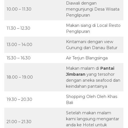
Diawali dengan
10.00 – 11.30
mengunjungi Desa Wisata
Penglipuran
Makan siang di Local Resto
11.30 – 12.30
Penglipuran
Kintamani dengan view
13.00 – 14.00
Gunung dan Danau Batur
15.30 – 16.30
Air Terjun Blangsinga
Makan malam di
Pantai
Jimbaran
yang tersohor
18.00 – 19.00
dengan aneka seafood dan
keindahan pantainya
Shopping Oleh Oleh Khas
19.30 – 20.30
Bali
Setelah makan malam
kami langsung mengantar
21.00 – 21.30
anda ke Hotel untuk