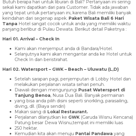
Butuh berapa hari untuk liburan di Bali? Pertanyaan ini sering
sekali kami dapatkan dari para Customer. Tidak ada jawaban
yang tepat untuk pertanyaan ini, karena Bali memiliki banyak
keindahan dari segenap aspek.
Paket Wisata Bali 6 Hari
Tanpa
Hotel sangat cocok untuk anda yang memiliki waktu
panjang berlibur di Pulau Dewata. Berikut detail Paketnya :
Hari 01. Arrival – Check In
Kami akan menjemput anda di Bandara/Hotel.
Selanjutnya kami akan mengantar anda ke Hotel untuk
Check In dan beristirahat.
Hari 02.
Watersport – GWK – Beach – Uluwatu
(L,D)
Setelah sarapan pagi, penjemputan di Lobby Hotel dan
melakukan perjalanan wisata sehari penuh.
Diawali dengan mengunjungi
Pusat Watersport di
Tanjung Benoa
, Nusa Dua Bali. Banyak permainan
yang bisa anda pilih disini seperti snorkling, parasailing,
diving, dll. (Biaya sendiri)
Makan siang di
Lokal Restaurant.
Perjalanan dilanjutkan ke
GWK
(Garuda Wisnu Kencana)
Patung besar Dewa Wisnu,tempat ini memiliki luas
250 hektar.
Kemudian kita akan menuju
Pantai Pandawa
yang