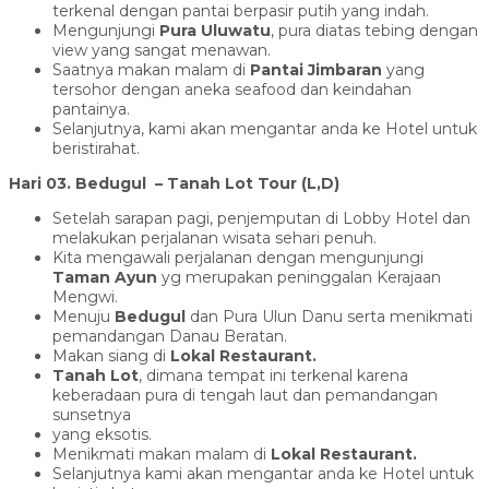
terkenal dengan pantai berpasir putih yang indah.
Mengunjungi
Pura Uluwatu
, pura diatas tebing dengan
view yang sangat menawan.
Saatnya makan malam di
Pantai Jimbaran
yang
tersohor dengan aneka seafood dan keindahan
pantainya.
Selanjutnya, kami akan mengantar anda ke Hotel untuk
beristirahat.
Hari 03. Bedugul – Tanah Lot Tour (L,D)
Setelah sarapan pagi, penjemputan di Lobby Hotel dan
melakukan perjalanan wisata sehari penuh.
Kita mengawali perjalanan dengan mengunjungi
Taman Ayun
yg merupakan peninggalan Kerajaan
Mengwi.
Menuju
Bedugul
dan Pura Ulun Danu serta menikmati
pemandangan Danau Beratan.
Makan siang di
Lokal Restaurant.
Tanah Lot
, dimana tempat ini terkenal karena
keberadaan pura di tengah laut dan pemandangan
sunsetnya
yang eksotis.
Menikmati makan malam di
Lokal Restaurant.
Selanjutnya kami akan mengantar anda ke Hotel untuk