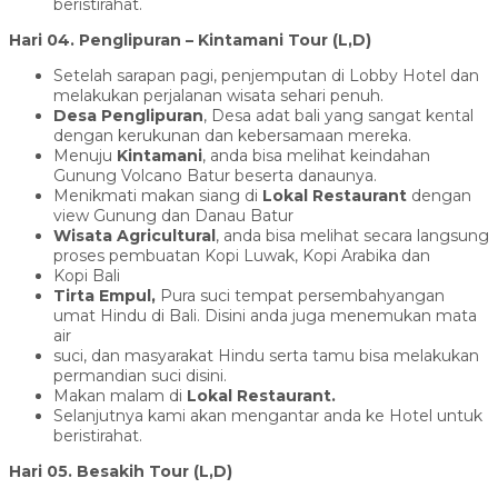
beristirahat.
Hari 04.
Penglipuran
– Kintamani Tour
(L,D)
Setelah sarapan pagi, penjemputan di Lobby Hotel dan
melakukan perjalanan wisata sehari penuh.
Desa Penglipuran
, Desa adat bali yang sangat kental
dengan kerukunan dan kebersamaan mereka.
Menuju
Kintamani
, anda bisa melihat keindahan
Gunung Volcano Batur beserta danaunya.
Menikmati makan siang di
Lokal Restaurant
dengan
view Gunung dan Danau Batur
Wisata Agricultural
, anda bisa melihat secara langsung
proses pembuatan Kopi Luwak, Kopi Arabika dan
Kopi Bali
Tirta Empul,
Pura suci tempat persembahyangan
umat Hindu di Bali. Disini anda juga menemukan mata
air
suci, dan masyarakat Hindu serta tamu bisa melakukan
permandian suci disini.
Makan malam di
Lokal Restaurant.
Selanjutnya kami akan mengantar anda ke Hotel untuk
beristirahat.
Hari 05. Besakih Tour (L,D)