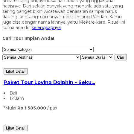
unik tentang budaya lokal dan tradisi yang nggak ada
habisnya. Dari sekian banyak yang menarik, ada satu yang
sering banget bikin wisatawan penasaran sampai harus
datang langsung: namanya Tradisi Perang Pandan. Kamu
juga bisa dengar nama lainnya, yaitu Mekare-kare. Ritual ini
cuma ada di...
selengkapnya
Cari Tour Impian Anda!
Cari
Lihat Detail
Paket Tour Lovina Dolphin - Seku...
Bali
12 Jam
*Mulai
Rp 1.505.000
/ pax
Lihat Detail