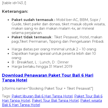
[table id=143 /]
Keterangan:
Paket sudah termasuk :
Mobil ber-AC, BBM, Sopir /
Guide, tiket parkir dan donasi, tiket masuk obyek wisata,
makan siang 4x dan makan malam 4x, air mineral
selama perjalanan.
Paket tidak termasuk
: Tiket Pesawat, Hotel, makan
pagi,Tiket Permainan, Tipping dan Pengeluaran Pribadi.
Harga diatas per orang minimal untuk 2 – 10 orang
Dapatkan harga spesial untuk peserta lebih dari 10
orang
B : Breakfast, L : Lunch, D : Dinner
Harga berlaku hingga 31 Maret 2019
Download Penawaran Paket Tour Bali 6 Hari
Tanpa Hotel
[cforms name=”Booking Paket Tour + Tiket Pesawat”]
Tags:
Paket liburan Bali 6 Hari Tanpa Hotel
,
Paket Tour Bali 6
Hari Tanpa Hotel
,
Paket Tour Bali Tanpa Hotel
,
Paket wisata
Bali 6 Hari Tanpa Hotel