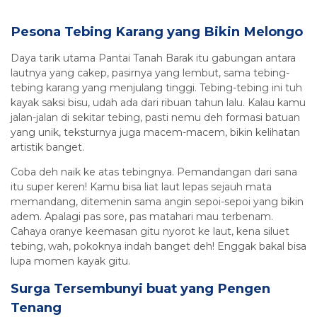
Pesona Tebing Karang yang Bikin Melongo
Daya tarik utama Pantai Tanah Barak itu gabungan antara
lautnya yang cakep, pasirnya yang lembut, sama tebing-
tebing karang yang menjulang tinggi. Tebing-tebing ini tuh
kayak saksi bisu, udah ada dari ribuan tahun lalu. Kalau kamu
jalan-jalan di sekitar tebing, pasti nemu deh formasi batuan
yang unik, teksturnya juga macem-macem, bikin kelihatan
artistik banget.
Coba deh naik ke atas tebingnya. Pemandangan dari sana
itu super keren! Kamu bisa liat laut lepas sejauh mata
memandang, ditemenin sama angin sepoi-sepoi yang bikin
adem. Apalagi pas sore, pas matahari mau terbenam.
Cahaya oranye keemasan gitu nyorot ke laut, kena siluet
tebing, wah, pokoknya indah banget deh! Enggak bakal bisa
lupa momen kayak gitu.
Surga Tersembunyi buat yang Pengen
Tenang