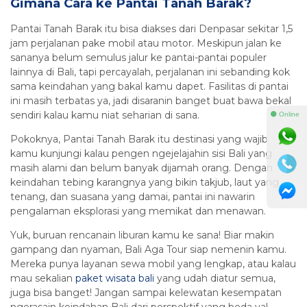
Gimana Cara ke Pantai Tanah Barak?
Pantai Tanah Barak itu bisa diakses dari Denpasar sekitar 1,5
jam perjalanan pake mobil atau motor. Meskipun jalan ke
sananya belum semulus jalur ke pantai-pantai populer
lainnya di Bali, tapi percayalah, perjalanan ini sebanding kok
sama keindahan yang bakal kamu dapet. Fasilitas di pantai
ini masih terbatas ya, jadi disaranin banget buat bawa bekal
sendiri kalau kamu niat seharian di sana.
⚫ Online
Pokoknya, Pantai Tanah Barak itu destinasi yang wajib
kamu kunjungi kalau pengen ngejelajahin sisi Bali yang
masih alami dan belum banyak dijamah orang. Dengan
keindahan tebing karangnya yang bikin takjub, laut yang
tenang, dan suasana yang damai, pantai ini nawarin
pengalaman eksplorasi yang memikat dan menawan.
Yuk, buruan rencanain liburan kamu ke sana! Biar makin
gampang dan nyaman, Bali Aga Tour siap nemenin kamu.
Mereka punya layanan sewa mobil yang lengkap, atau kalau
mau sekalian
paket wisata bali
yang udah diatur semua,
juga bisa banget! Jangan sampai kelewatan kesempatan