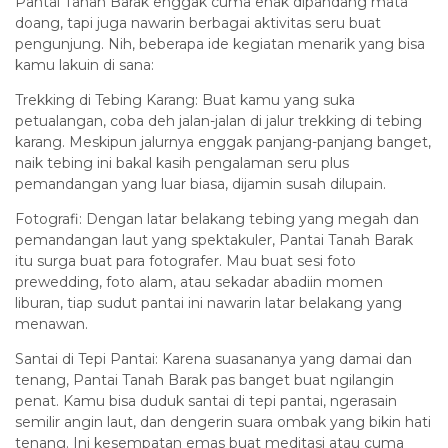
Pantai Tanah Barak enggak cuma enak dipandang mata
doang, tapi juga nawarin berbagai aktivitas seru buat
pengunjung. Nih, beberapa ide kegiatan menarik yang bisa
kamu lakuin di sana:
Trekking di Tebing Karang: Buat kamu yang suka
petualangan, coba deh jalan-jalan di jalur trekking di tebing
karang. Meskipun jalurnya enggak panjang-panjang banget,
naik tebing ini bakal kasih pengalaman seru plus
pemandangan yang luar biasa, dijamin susah dilupain.
Fotografi: Dengan latar belakang tebing yang megah dan
pemandangan laut yang spektakuler, Pantai Tanah Barak
itu surga buat para fotografer. Mau buat sesi foto
prewedding, foto alam, atau sekadar abadiin momen
liburan, tiap sudut pantai ini nawarin latar belakang yang
menawan.
Santai di Tepi Pantai: Karena suasananya yang damai dan
tenang, Pantai Tanah Barak pas banget buat ngilangin
penat. Kamu bisa duduk santai di tepi pantai, ngerasain
semilir angin laut, dan dengerin suara ombak yang bikin hati
tenang. Ini kesempatan emas buat meditasi atau cuma